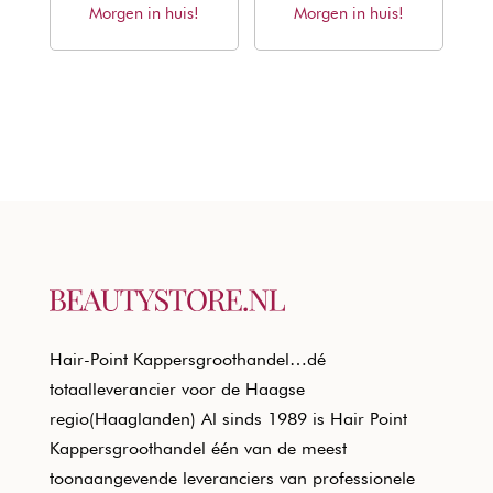
Morgen in huis!
was:
is:
Morgen in huis!
was:
is:
€20,50.
€12,40.
€20,50.
€12,40.
Hair-Point Kappersgroothandel…dé
totaalleverancier voor de Haagse
regio(Haaglanden) Al sinds 1989 is Hair Point
Kappersgroothandel één van de meest
toonaangevende leveranciers van professionele