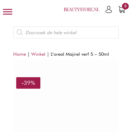
0
Producten
zoeken
Home
|
Winkel
|
L’oreal Majirel verf 5 – 50ml
-39%