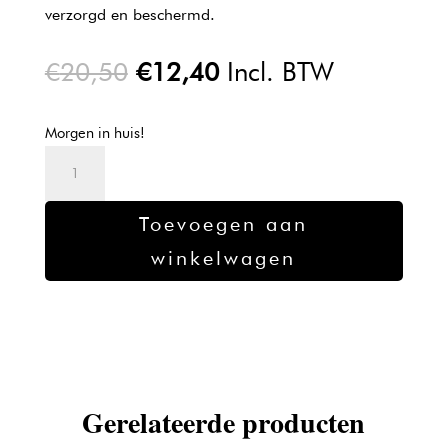
verzorgd en beschermd.
Oorspronkelijke
Huidige
€
20,50
€
12,40
Incl. BTW
prijs
prijs
was:
is:
Morgen in huis!
€20,50.
€12,40.
L'oreal
Majirel
verf
Toevoegen aan
5
winkelwagen
-
50ml
aantal
Gerelateerde producten