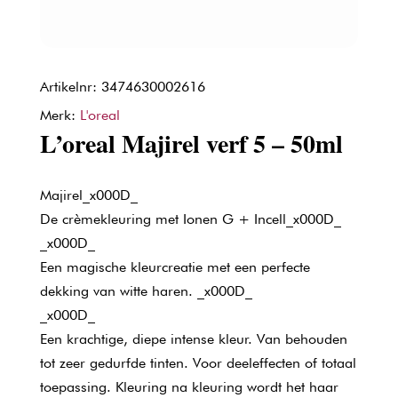
Artikelnr: 3474630002616
Merk:
L'oreal
L’oreal Majirel verf 5 – 50ml
Majirel_x000D_
De crèmekleuring met Ionen G + Incell_x000D_
_x000D_
Een magische kleurcreatie met een perfecte
dekking van witte haren. _x000D_
_x000D_
Een krachtige, diepe intense kleur. Van behouden
tot zeer gedurfde tinten. Voor deeleffecten of totaal
toepassing. Kleuring na kleuring wordt het haar