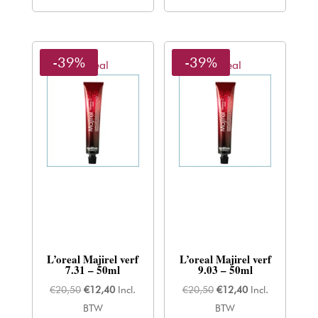
€20,50.
€12,40.
€20,50.
€12,40.
-39%
-39%
L'oreal
L'oreal
L’oreal Majirel verf
L’oreal Majirel verf
7.31 – 50ml
9.03 – 50ml
Oorspronkelijke
Huidige
Oorspronkelijke
Huidige
€
20,50
€
12,40
Incl.
€
20,50
€
12,40
Incl.
prijs
prijs
prijs
prijs
BTW
BTW