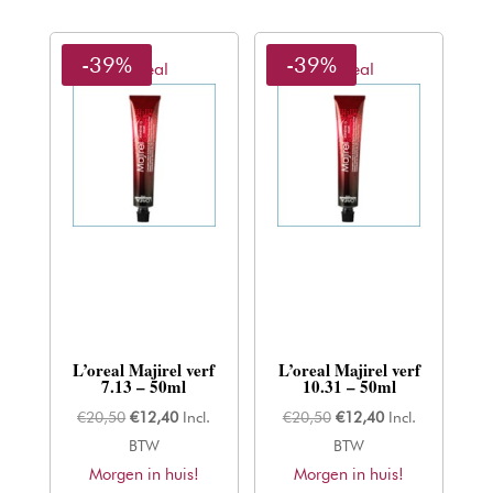
-39%
-39%
L'oreal
L'oreal
L’oreal Majirel verf
L’oreal Majirel verf
7.13 – 50ml
10.31 – 50ml
Oorspronkelijke
Huidige
Oorspronkelijke
Huidige
€
20,50
€
12,40
Incl.
€
20,50
€
12,40
Incl.
prijs
prijs
prijs
prijs
BTW
BTW
Morgen in huis!
was:
is:
Morgen in huis!
was:
is: