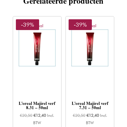
Gerelateerde producten
-39%
-39%
L'oreal
L'oreal
L’oreal Majirel verf
L’oreal Majirel verf
8.31 – 50ml
7.31 – 50ml
Oorspronkelijke
Huidige
Oorspronkelijke
Huidige
€
20,50
€
12,40
Incl.
€
20,50
€
12,40
Incl.
prijs
prijs
prijs
prijs
BTW
BTW