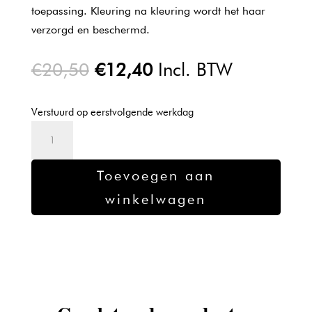
toepassing. Kleuring na kleuring wordt het haar
verzorgd en beschermd.
Oorspronkelijke
Huidige
€
20,50
€
12,40
Incl. BTW
prijs
prijs
was:
is:
Verstuurd op eerstvolgende werkdag
€20,50.
€12,40.
L'oreal
Majirel
verf
Toevoegen aan
6.46
winkelwagen
-
50ml
aantal