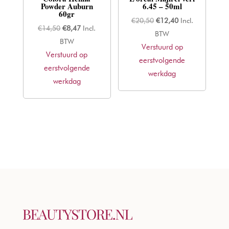
Powder Auburn
6.45 – 50ml
60gr
Oorspronkelijke
Huidige
€
20,50
€
12,40
Incl.
Oorspronkelijke
Huidige
€
14,50
€
8,47
Incl.
prijs
prijs
BTW
prijs
prijs
BTW
Verstuurd op
was:
is:
Verstuurd op
was:
is:
eerstvolgende
€20,50.
€12,40.
eerstvolgende
€14,50.
€8,47.
werkdag
werkdag