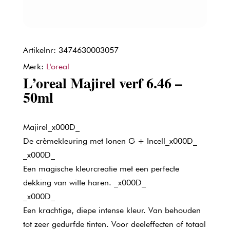
Artikelnr: 3474630003057
Merk:
L'oreal
L’oreal Majirel verf 6.46 –
50ml
Majirel_x000D_
De crèmekleuring met Ionen G + Incell_x000D_
_x000D_
Een magische kleurcreatie met een perfecte
dekking van witte haren. _x000D_
_x000D_
Een krachtige, diepe intense kleur. Van behouden
tot zeer gedurfde tinten. Voor deeleffecten of totaal