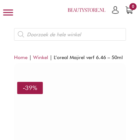
0
Producten
zoeken
Home
|
Winkel
|
L’oreal Majirel verf 6.46 – 50ml
-39%