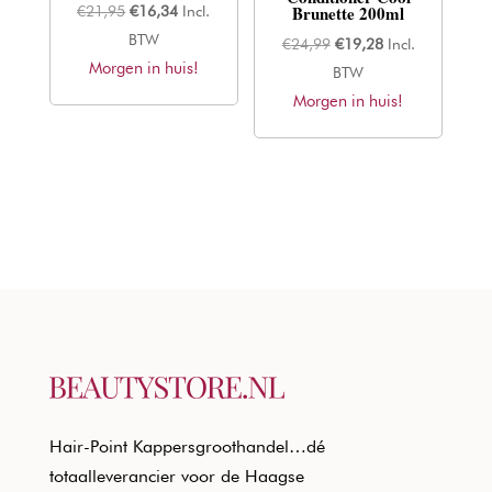
Brunette 200ml
Oorspronkelijke
Huidige
€
21,95
€
16,34
Incl.
prijs
prijs
BTW
Oorspronkelijke
Huidige
€
24,99
€
19,28
Incl.
Morgen in huis!
was:
is:
prijs
prijs
BTW
€21,95.
€16,34.
Morgen in huis!
was:
is:
€24,99.
€19,28.
Hair-Point Kappersgroothandel…dé
totaalleverancier voor de Haagse