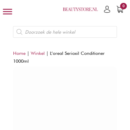
0
Producten
zoeken
Home
|
Winkel
|
L’oreal Serioxil Conditioner
1000ml