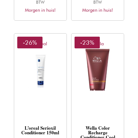
prijs
prijs
prijs
prijs
BTW
BTW
Morgen in huis!
was:
is:
Morgen in huis!
was:
is:
€24,50.
€16,96.
€22,09.
€17,13.
-26%
-23%
L'oreal
Wella
L’oreal Serioxil
Wella Color
Conditioner 150ml
Recharge
Conditioner Cool