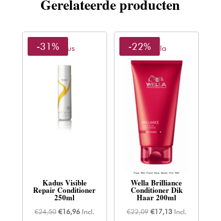
Gerelateerde producten
-31%
-22%
Kadus
Wella
Kadus Visible
Wella Brilliance
Repair Conditioner
Conditioner Dik
250ml
Haar 200ml
Oorspronkelijke
Huidige
Oorspronkelijke
Huidige
€
24,50
€
16,96
Incl.
€
22,09
€
17,13
Incl.