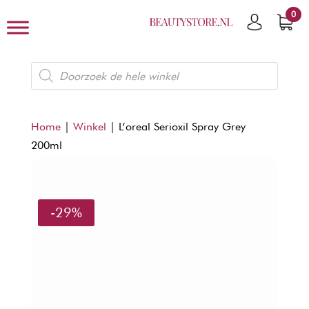
0
Producten
zoeken
Home
|
Winkel
|
L’oreal Serioxil Spray Grey
200ml
-29%