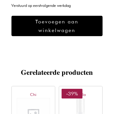
was:
is:
Verstuurd op eerstvolgende werkdag
€26,24.
€18,69.
L'oreal
Toevoegen aan
Serioxil
winkelwagen
Spray
Grey
200ml
aantal
Gerelateerde producten
-39%
Chi
Wella