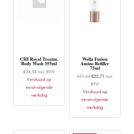
CHI Royal Treatm.
Wella Fusion
Body Wash 355ml
Amino Refiller
75ml
€
24,53
Incl. BTW
Oorspronkelijke
Huidige
€
37,53
€
22,71
Incl.
Verstuurd op
prijs
prijs
BTW
eerstvolgende
Verstuurd op
was:
is:
werkdag
eerstvolgende
€37,53.
€22,71.
werkdag