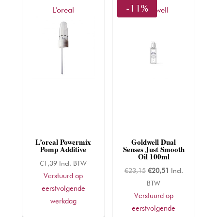
-11%
L'oreal
Goldwell
L’oreal Powermix
Goldwell Dual
Pomp Additive
Senses Just Smooth
Oil 100ml
€
1,39
Incl. BTW
Oorspronkelijke
Huidige
€
23,15
€
20,51
Incl.
Verstuurd op
prijs
prijs
BTW
eerstvolgende
Verstuurd op
was:
is:
werkdag
eerstvolgende
€23,15.
€20,51.