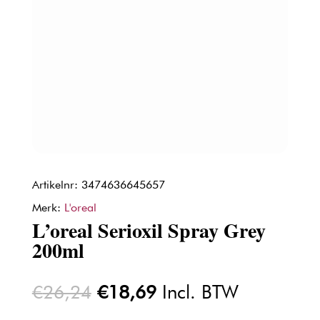
Artikelnr: 3474636645657
Merk:
L'oreal
L’oreal Serioxil Spray Grey
200ml
Oorspronkelijke
Huidige
€
26,24
€
18,69
Incl. BTW
prijs
prijs