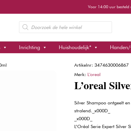
Voor 14:00 uur besteld 
Producten
zoeken
s
Inrichting
Huishoudelijk*
Handen/
00ml
Artikelnr: 3474630006867
Merk:
L'oreal
L’oreal Sil
Silver Shampoo ontgeelt en
stralend._x000D_
_x000D_
L’Oréal Serie Expert Silver 