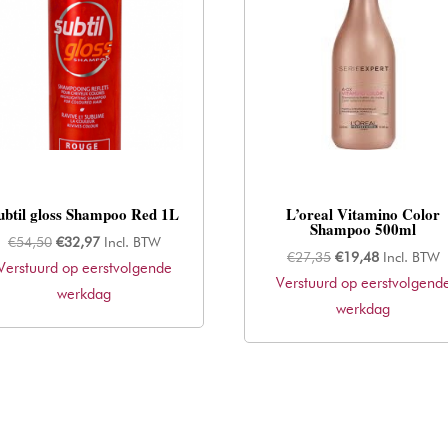
ubtil gloss Shampoo Red 1L
L’oreal Vitamino Color
Shampoo 500ml
Oorspronkelijke
Huidige
€
54,50
€
32,97
Incl. BTW
Oorspronkelijke
Huidige
€
27,35
€
19,48
Incl. BTW
Verstuurd op eerstvolgende
prijs
prijs
Verstuurd op eerstvolgend
prijs
prijs
was:
werkdag
is:
was:
werkdag
is:
€54,50.
€32,97.
€27,35.
€19,48.