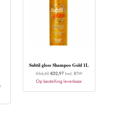
Subtil gloss Shampoo Gold 1L
Oorspronkelijke
Huidige
€
54,50
€
32,97
Incl. BTW
Op bestelling leverbaar
prijs
prijs
e
was:
is:
€54,50.
€32,97.