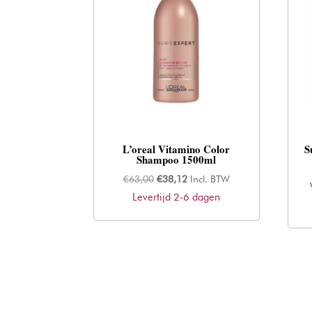
L’oreal Vitamino Color
S
Shampoo 1500ml
Oorspronkelijke
Huidige
€
63,00
€
38,12
Incl. BTW
Levertijd 2-6 dagen
prijs
prijs
was:
is:
€63,00.
€38,12.