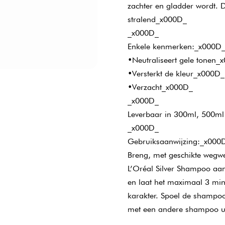
zachter en gladder wordt. 
stralend_x000D_
_x000D_
Enkele kenmerken:_x000D
•Neutraliseert gele tonen_
•Versterkt de kleur_x000D_
•Verzacht_x000D_
_x000D_
Leverbaar in 300ml, 500m
_x000D_
Gebruiksaanwijzing:_x000
Breng, met geschikte wegw
L’Oréal Silver Shampoo aa
en laat het maximaal 3 min
karakter. Spoel de shampoo
met een andere shampoo uit