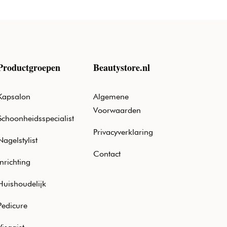
Productgroepen
Beautystore.nl
Kapsalon
Algemene
Voorwaarden
Schoonheidsspecialist
Privacyverklaring
Nagelstylist
Contact
Inrichting
Huishoudelijk
Pedicure