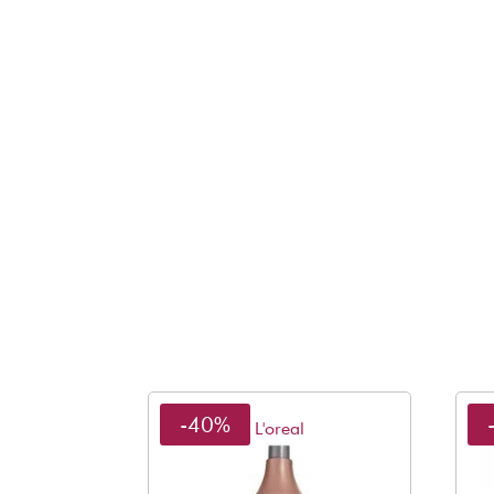
-40%
L'oreal