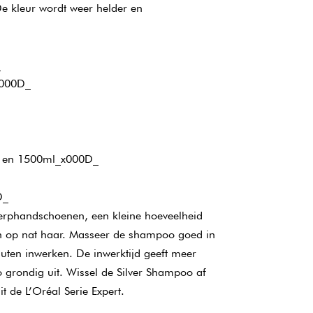
De kleur wordt weer helder en
_
x000D_
l en 1500ml_x000D_
D_
erphandschoenen, een kleine hoeveelheid
n op nat haar. Masseer de shampoo goed in
uten inwerken. De inwerktijd geeft meer
 grondig uit. Wissel de Silver Shampoo af
 de L’Oréal Serie Expert.