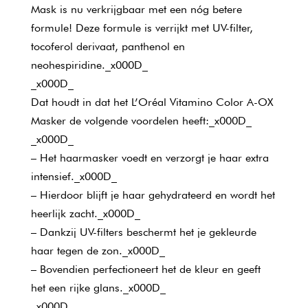
Mask is nu verkrijgbaar met een nóg betere
formule! Deze formule is verrijkt met UV-filter,
tocoferol derivaat, panthenol en
neohespiridine._x000D_
_x000D_
Dat houdt in dat het L’Oréal Vitamino Color A-OX
Masker de volgende voordelen heeft:_x000D_
_x000D_
– Het haarmasker voedt en verzorgt je haar extra
intensief._x000D_
– Hierdoor blijft je haar gehydrateerd en wordt het
heerlijk zacht._x000D_
– Dankzij UV-filters beschermt het je gekleurde
haar tegen de zon._x000D_
– Bovendien perfectioneert het de kleur en geeft
het een rijke glans._x000D_
_x000D_