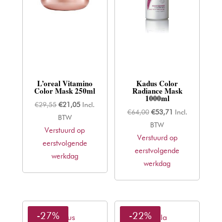
L’oreal Vitamino
Kadus Color
Color Mask 250ml
Radiance Mask
1000ml
Oorspronkelijke
Huidige
€
29,55
€
21,05
Incl.
Oorspronkelijke
Huidige
€
64,00
€
53,71
Incl.
prijs
prijs
BTW
prijs
prijs
BTW
Verstuurd op
was:
is:
Verstuurd op
was:
is:
eerstvolgende
€29,55.
€21,05.
eerstvolgende
€64,00.
€53,71.
werkdag
werkdag
-27%
-22%
Kadus
Wella