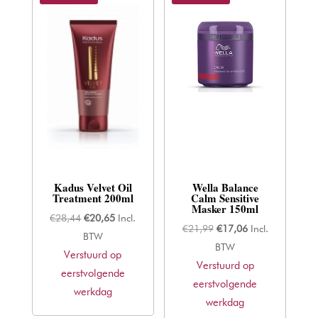
Kadus Velvet Oil
Wella Balance
Treatment 200ml
Calm Sensitive
Masker 150ml
Oorspronkelijke
Huidige
€
28,44
€
20,65
Incl.
Oorspronkelijke
Huidige
€
21,99
€
17,06
Incl.
prijs
prijs
BTW
prijs
prijs
BTW
Verstuurd op
was:
is:
Verstuurd op
was:
is:
eerstvolgende
€28,44.
€20,65.
eerstvolgende
€21,99.
€17,06.
werkdag
werkdag