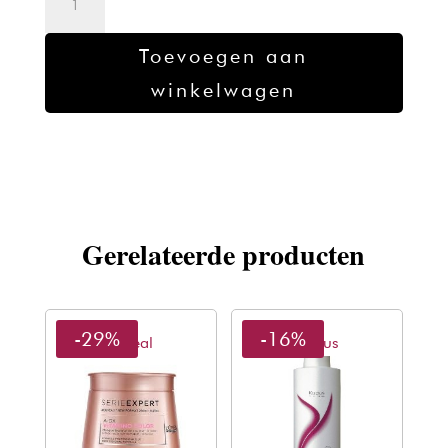
Vitamino
Color
Toevoegen aan
Mask
winkelwagen
500ml
aantal
Gerelateerde producten
-29%
-16%
L'oreal
Kadus