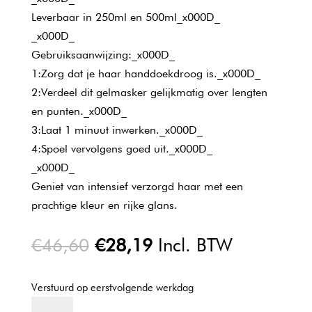
Leverbaar in 250ml en 500ml_x000D_
_x000D_
Gebruiksaanwijzing:_x000D_
1:Zorg dat je haar handdoekdroog is._x000D_
2:Verdeel dit gelmasker gelijkmatig over lengten
en punten._x000D_
3:Laat 1 minuut inwerken._x000D_
4:Spoel vervolgens goed uit._x000D_
_x000D_
Geniet van intensief verzorgd haar met een
prachtige kleur en rijke glans.
Oorspronkelijke
Huidige
€
46,60
€
28,19
Incl. BTW
prijs
prijs
was:
is:
Verstuurd op eerstvolgende werkdag
€46,60.
€28,19.
L'oreal