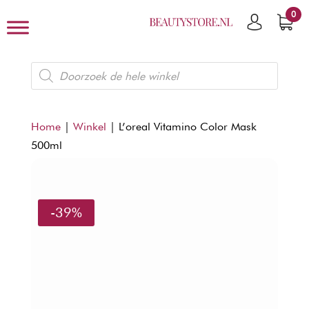
0
Producten
zoeken
Home
|
Winkel
|
L’oreal Vitamino Color Mask
500ml
-39%