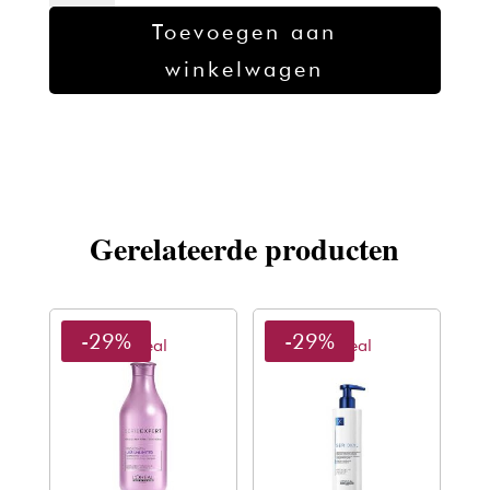
Color
Toevoegen aan
Shampoo
winkelwagen
300ml
aantal
Gerelateerde producten
-29%
-29%
L'oreal
L'oreal