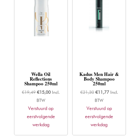
Wella Oil
Kadus Men Hair &
Reflections
Body Shampoo
Shampoo 250ml
250ml
Oorspronkelijke
Huidige
Oorspronkelijke
Huidige
€
19,49
€
15,00
Incl.
€
21,30
€
11,77
Incl.
prijs
prijs
prijs
prijs
BTW
BTW
Verstuurd op
was:
is:
Verstuurd op
was:
is:
eerstvolgende
€19,49.
€15,00.
eerstvolgende
€21,30.
€11,77.
werkdag
werkdag