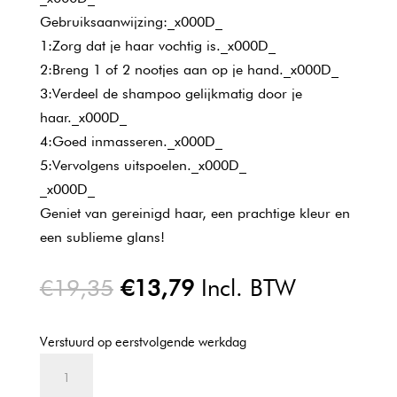
Gebruiksaanwijzing:_x000D_
1:Zorg dat je haar vochtig is._x000D_
2:Breng 1 of 2 nootjes aan op je hand._x000D_
3:Verdeel de shampoo gelijkmatig door je
haar._x000D_
4:Goed inmasseren._x000D_
5:Vervolgens uitspoelen._x000D_
_x000D_
Geniet van gereinigd haar, een prachtige kleur en
een sublieme glans!
Oorspronkelijke
Huidige
€
19,35
€
13,79
Incl. BTW
prijs
prijs
was:
is:
Verstuurd op eerstvolgende werkdag
€19,35.
€13,79.
L'oreal
Vitamino