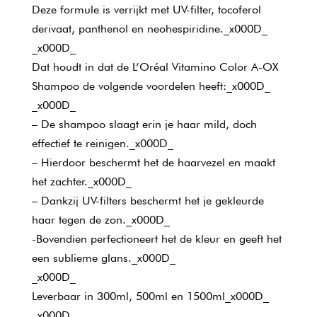
Deze formule is verrijkt met UV-filter, tocoferol
derivaat, panthenol en neohespiridine._x000D_
_x000D_
Dat houdt in dat de L’Oréal Vitamino Color A-OX
Shampoo de volgende voordelen heeft:_x000D_
_x000D_
– De shampoo slaagt erin je haar mild, doch
effectief te reinigen._x000D_
– Hierdoor beschermt het de haarvezel en maakt
het zachter._x000D_
– Dankzij UV-filters beschermt het je gekleurde
haar tegen de zon._x000D_
-Bovendien perfectioneert het de kleur en geeft het
een sublieme glans._x000D_
_x000D_
Leverbaar in 300ml, 500ml en 1500ml_x000D_
_x000D_