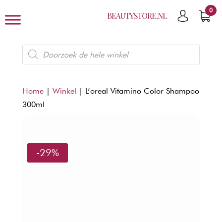
0
Producten
zoeken
Home
|
Winkel
|
L’oreal Vitamino Color Shampoo
300ml
-29%