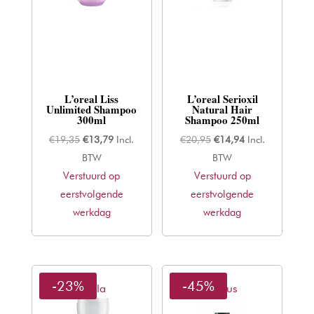
L’oreal Liss
L’oreal Serioxil
Unlimited Shampoo
Natural Hair
300ml
Shampoo 250ml
Oorspronkelijke
Huidige
Oorspronkelijke
Huidige
€
19,35
€
13,79
Incl.
€
20,95
€
14,94
Incl.
prijs
prijs
prijs
prijs
BTW
BTW
Verstuurd op
was:
is:
Verstuurd op
was:
is:
eerstvolgende
€19,35.
€13,79.
eerstvolgende
€20,95.
€14,94.
werkdag
werkdag
-23%
-45%
Wella
Kadus