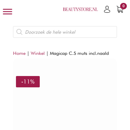
0
Producten
zoeken
Home
|
Winkel
|
Magicap C.S muts incl.naald
-11%