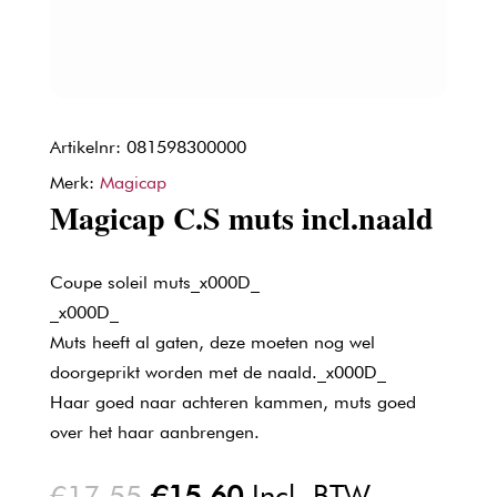
Artikelnr: 081598300000
Merk:
Magicap
Magicap C.S muts incl.naald
Coupe soleil muts_x000D_
_x000D_
Muts heeft al gaten, deze moeten nog wel
doorgeprikt worden met de naald._x000D_
Haar goed naar achteren kammen, muts goed
over het haar aanbrengen.
Oorspronkelijke
Huidige
€
17,55
€
15,60
Incl. BTW