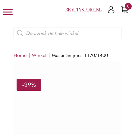
0
Producten
zoeken
Home
|
Winkel
|
Moser Snijmes 1170/1400
-39%