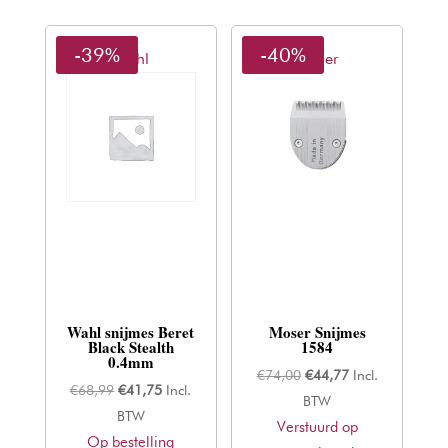
-39%
-40%
Wahl
Moser
Wahl snijmes Beret
Moser Snijmes
Black Stealth
1584
0.4mm
Oorspronkelijke
Huidige
€
74,00
€
44,77
Incl.
Oorspronkelijke
Huidige
€
68,99
€
41,75
Incl.
prijs
prijs
BTW
prijs
prijs
BTW
Verstuurd op
was:
is:
Op bestelling
was:
is: