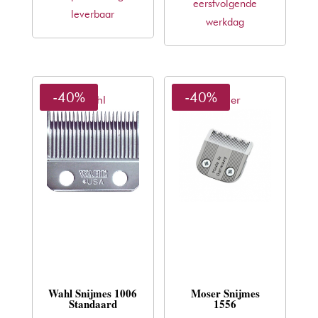
eerstvolgende
€74,00.
€44,77.
leverbaar
€68,99.
€41,75.
werkdag
-40%
-40%
Wahl
Moser
Wahl Snijmes 1006
Moser Snijmes
Standaard
1556