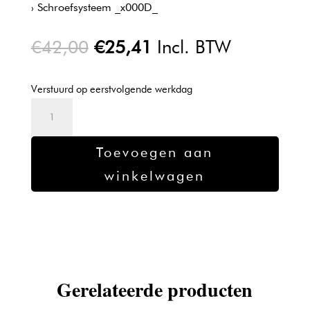
› Schroefsysteem _x000D_
Oorspronkelijke
Huidige
€
42,00
€
25,41
Incl. BTW
prijs
prijs
was:
is:
Verstuurd op eerstvolgende werkdag
€42,00.
€25,41.
Moser
Snijmes
1170/1400
Toevoegen aan
aantal
winkelwagen
Gerelateerde producten