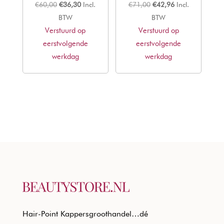
Oorspronkelijke
Huidige
Oorspronkelijke
Huidige
€
60,00
€
36,30
Incl.
€
71,00
€
42,96
Incl.
prijs
prijs
prijs
prijs
BTW
BTW
Verstuurd op
was:
is:
Verstuurd op
was:
is:
eerstvolgende
€60,00.
€36,30.
eerstvolgende
€71,00.
€42,96.
werkdag
werkdag
Hair-Point Kappersgroothandel…dé