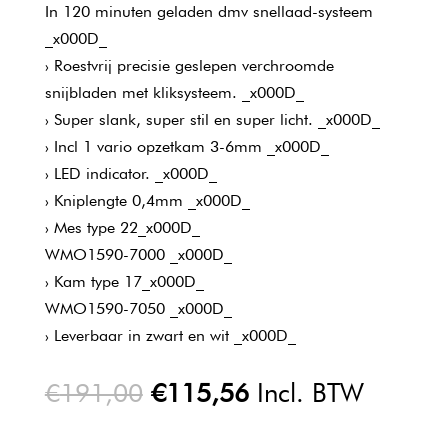
In 120 minuten geladen dmv snellaad-systeem
_x000D_
› Roestvrij precisie geslepen verchroomde
snijbladen met kliksysteem. _x000D_
› Super slank, super stil en super licht. _x000D_
› Incl 1 vario opzetkam 3-6mm _x000D_
› LED indicator. _x000D_
› Kniplengte 0,4mm _x000D_
› Mes type 22_x000D_
WMO1590-7000 _x000D_
› Kam type 17_x000D_
WMO1590-7050 _x000D_
› Leverbaar in zwart en wit _x000D_
Oorspronkelijke
Huidige
€
191,00
€
115,56
Incl. BTW
prijs
prijs
was:
is: