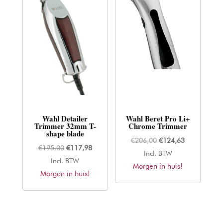
Wahl Detailer
Wahl Beret Pro Li+
Trimmer 32mm T-
Chrome Trimmer
shape blade
Oorspronkelijke
Huidige
€
206,00
€
124,63
Oorspronkelijke
Huidige
€
195,00
€
117,98
prijs
prijs
Incl. BTW
prijs
prijs
Incl. BTW
Morgen in huis!
was:
is:
Morgen in huis!
was:
is:
€206,00.
€124,63.
€195,00.
€117,98.