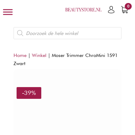
0
Producten
zoeken
Home
|
Winkel
|
Moser Trimmer ChroMini 1591
Zwart
-39%