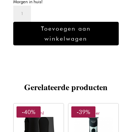
Morgen in huis!
€191,00.
€115,56.
Moser
Trimmer
ChroMini
Toevoegen aan
1591
winkelwagen
Zwart
aantal
Gerelateerde producten
-40%
-39%
Wahl
Moser