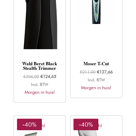
Wahl Beret Black
Moser T-Cut
Stealth Trimmer
Oorspronkelijke
Huidige
€
211,00
€
127,66
Oorspronkelijke
Huidige
€
206,00
€
124,63
prijs
prijs
Incl. BTW
prijs
prijs
Incl. BTW
Morgen in huis!
was:
is:
Morgen in huis!
was:
is:
€211,00.
€127,66.
€206,00.
€124,63.
-40%
-40%
Wahl
Wahl