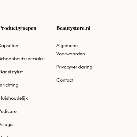
Productgroepen
Beautystore.nl
Kapsalon
Algemene
Voorwaarden
Schoonheidsspecialist
Privacyverklaring
Nagelstylist
Contact
Inrichting
Huishoudelijk
Pedicure
Visagist