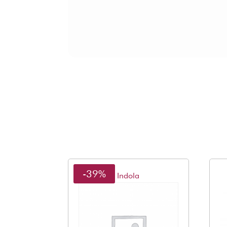
-39%
Indola