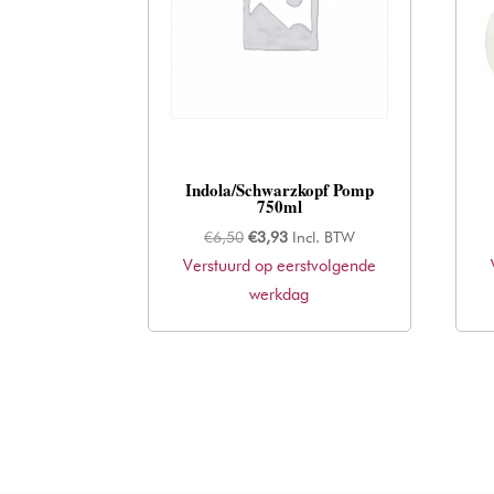
Indola/Schwarzkopf Pomp
750ml
Oorspronkelijke
Huidige
€
6,50
€
3,93
Incl. BTW
Verstuurd op eerstvolgende
prijs
prijs
was:
werkdag
is:
€6,50.
€3,93.