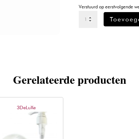
was:
is:
Verstuurd op eerstvolgende w
€11,56.
€6
Pomp
Toevoeg
Treatment
Pot
750ml
aantal
Gerelateerde producten
3DeLuXe