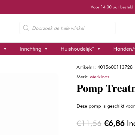
Voor 14:00 uur besteld 
Producten
zoeken
s
Inrichting
Huishoudelijk*
Handen/
l
Artikelnr: 4015600113728
Merk:
Merkloos
Pomp Treatm
Deze pomp is geschikt voor
Oorspron
Hu
€
11,56
€
6,86
In
prijs
pri