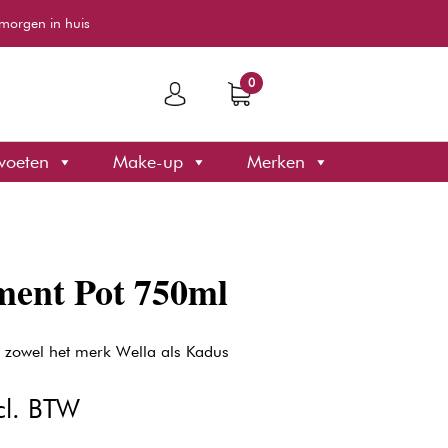
morgen in huis
0
voeten
Make-up
Merken
ent Pot 750ml
 zowel het merk Wella als Kadus
kelijke
idige
cl. BTW
js