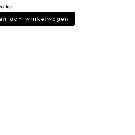
erkdag
,86.
en aan winkelwagen