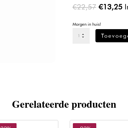
Oorspron
H
€
22,57
€
13,25
I
prijs
pr
was:
is
Morgen in huis!
€22,57.
€
Schwarzkopf
Toevoeg
Silhouette
-
Flexible
Hold
Mousse
-
200ml
aantal
Gerelateerde producten