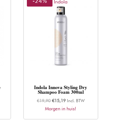
-24%
Indola
e
Indola Innova Styling Dry
Shampoo Foam 300ml
Oorspronkelijke
Huidige
€
19,90
€
15,19
Incl. BTW
Morgen in huis!
prijs
prijs
was:
is:
€19,90.
€15,19.