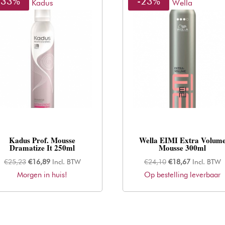
-33%
-23%
Kadus
Wella
Kadus Prof. Mousse
Wella EIMI Extra Volum
Dramatize It 250ml
Mousse 300ml
Oorspronkelijke
Huidige
Oorspronkelijke
Huidige
€
25,23
€
16,89
Incl. BTW
€
24,10
€
18,67
Incl. BTW
Morgen in huis!
prijs
prijs
Op bestelling leverbaar
prijs
prijs
was:
is:
was:
is:
€25,23.
€16,89.
€24,10.
€18,67.