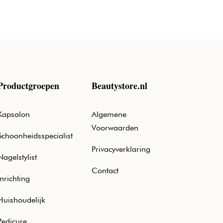
Productgroepen
Beautystore.nl
Kapsalon
Algemene
Voorwaarden
Schoonheidsspecialist
Privacyverklaring
Nagelstylist
Contact
Inrichting
Huishoudelijk
Pedicure