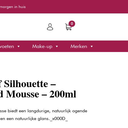
morgen in huis
0
voeten
Make-up
Merken
 Silhouette –
ld Mousse – 200ml
usse biedt een langdurige, natuurlijk ogende
e en een natuurlijke glans._x000D_