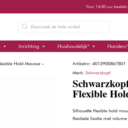
Voor 14:00 uur besteld 
Producten
zoeken
s
Inrichting
Huishoudelijk*
Handen/
Flexible Hold Mousse –
Artikelnr: 4012900867801
Merk:
Schwarzkopf
Schwarzkopf
Flexible Ho
Silhouette flexible hold mo
flexibele fixatie met volum