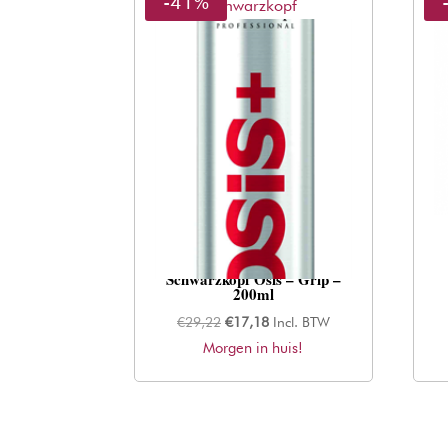
-41%
Schwarzkopf
Schwarzkopf Osis – Grip –
200ml
Oorspronkelijke
Huidige
€
29,22
€
17,18
Incl. BTW
Morgen in huis!
prijs
prijs
was:
is:
€29,22.
€17,18.