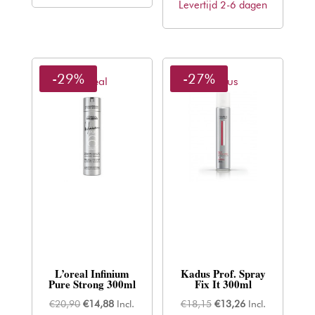
€22,81.
€16,89.
Levertijd 2-6 dagen
was:
is:
€22,57.
€13,25.
-29%
-27%
L'oreal
Kadus
L’oreal Infinium
Kadus Prof. Spray
Pure Strong 300ml
Fix It 300ml
Oorspronkelijke
Huidige
Oorspronkelijke
Huidige
€
20,90
€
14,88
Incl.
€
18,15
€
13,26
Incl.