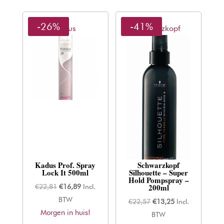
-26%
-41%
Kadus
Schwarzkopf
Kadus Prof. Spray
Schwarzkopf
Lock It 500ml
Silhouette – Super
Hold Pompspray –
200ml
Oorspronkelijke
Huidige
€
22,81
€
16,89
Incl.
prijs
prijs
BTW
Oorspronkelijke
Huidige
€
22,57
€
13,25
Incl.
Morgen in huis!
was:
is:
prijs
prijs
BTW