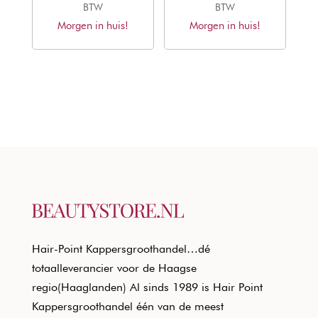
prijs
prijs
prijs
prijs
BTW
BTW
Morgen in huis!
was:
is:
Morgen in huis!
was:
is:
€20,90.
€14,88.
€18,15.
€13,26.
Hair-Point Kappersgroothandel…dé
totaalleverancier voor de Haagse
regio(Haaglanden) Al sinds 1989 is Hair Point
Kappersgroothandel één van de meest