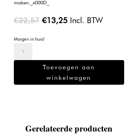
maken._x000D_
Oorspronkelijke
Huidige
€
22,57
€
13,25
Incl. BTW
prijs
prijs
was:
is:
Morgen in huis!
€22,57.
€13,25.
Schwarzkopf
Silhouette
-
Toevoegen aan
Super
winkelwagen
Hold
Hairspray
-
300ml
aantal
Gerelateerde producten