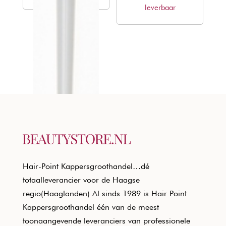
leverbaar
€5,70.
€3,45.
Hair-Point Kappersgroothandel…dé
totaalleverancier voor de Haagse
regio(Haaglanden) Al sinds 1989 is Hair Point
Kappersgroothandel één van de meest
toonaangevende leveranciers van professionele