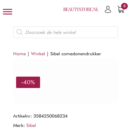
0
Producten
zoeken
Home
|
Winkel
|
Sibel comedonendrukker
-40%
Artikelnr: 3584250068234
Merk:
Sibel