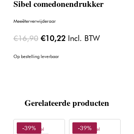
Sibel comedonendrukker
Meeëterverwijderaar
Oorspronkelijke
Huidige
€
16,90
€
10,22
Incl. BTW
prijs
prijs
was:
is:
Op bestelling leverbaar
€16,90.
€10,22.
Gerelateerde producten
-39%
-39%
Sibel
Sibel