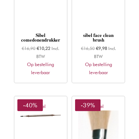
Sibel
sibel face clean
comedonendrukker
brush
Oorspronkelijke
Huidige
Oorspronkelijke
Huidige
€
16,90
€
10,22
Incl.
€
16,50
€
9,98
Incl.
prijs
prijs
prijs
prijs
BTW
BTW
Op bestelling
was:
is:
Op bestelling
was:
is:
leverbaar
€16,90.
€10,22.
leverbaar
€16,50.
€9,98.
-40%
-39%
Sibel
Sibel