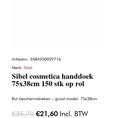
Artikelnr: 3584250029716
Merk:
Sibel
Sibel cosmetica handdoek
75x38cm 150 stk op rol
Rol beschermdoeken – groot model. 75x38cm
Oorspronkelijke
Huidige
€
35,70
€
21,60
Incl. BTW