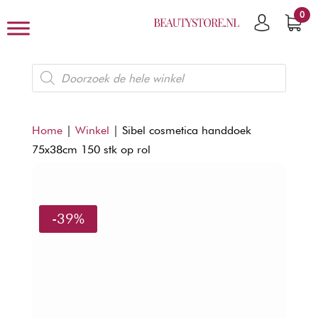
0
Producten
zoeken
Home
|
Winkel
|
Sibel cosmetica handdoek
75x38cm 150 stk op rol
-39%