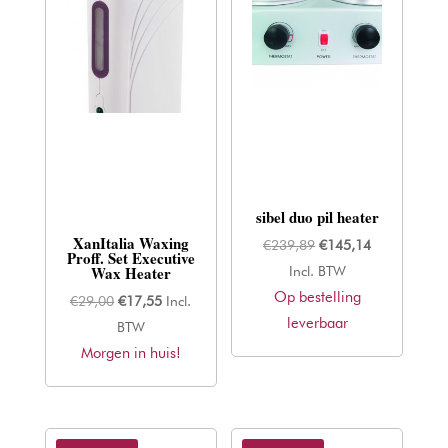
sibel duo pil heater
XanItalia Waxing
Oorspronkelijke
Huidige
€
239,89
€
145,14
Proff. Set Executive
Wax Heater
prijs
prijs
Incl. BTW
Op bestelling
was:
is:
Oorspronkelijke
Huidige
€
29,00
€
17,55
Incl.
leverbaar
€239,89.
€145,14.
prijs
prijs
BTW
Morgen in huis!
was:
is:
€29,00.
€17,55.