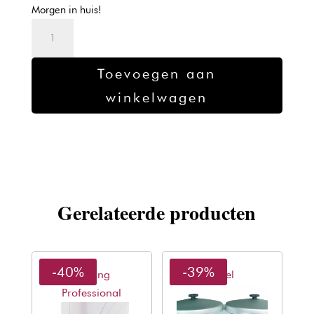
was:
is:
Morgen in huis!
€73,89.
€44,71.
Sibel
epil'hair
pro
Toevoegen aan
roll'on
winkelwagen
20
watt
aantal
Gerelateerde producten
-40%
-39%
Waxing
Sibel
Professional