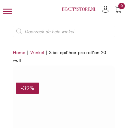
0
Producten
zoeken
Home
|
Winkel
|
Sibel epil’hair pro roll’on 20
watt
-39%