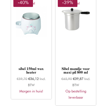
-40%
-39%
Sibel
Sibel
sibel 150ml wax
Sibel mandje voor
heater
maxi pil 800 ml
Oorspronkelijke
Huidige
Oorspronkelijke
Huidige
€
59,70
€
36,12
Incl.
€
65,90
€
39,87
Incl.
prijs
prijs
prijs
prijs
BTW
BTW
Morgen in huis!
was:
is:
Op bestelling
was:
is:
€59,70.
€36,12.
leverbaar
€65,90.
€39,87.