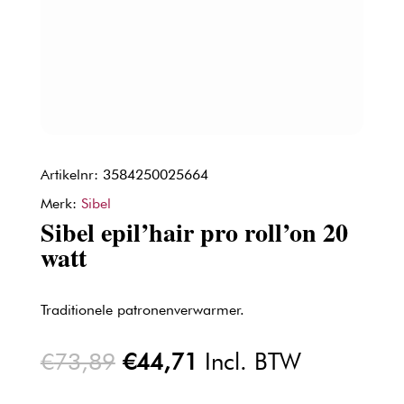
Artikelnr: 3584250025664
Merk:
Sibel
Sibel epil’hair pro roll’on 20
watt
Traditionele patronenverwarmer.
Oorspronkelijke
Huidige
€
73,89
€
44,71
Incl. BTW
prijs
prijs