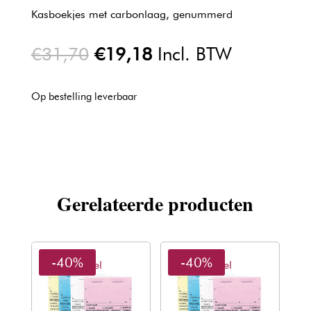
Kasboekjes met carbonlaag, genummerd
Oorspronkelijke
Huidige
€
31,70
€
19,18
Incl. BTW
prijs
prijs
was:
is:
Op bestelling leverbaar
€31,70.
€19,18.
Gerelateerde producten
-40%
-40%
Sibel
Sibel