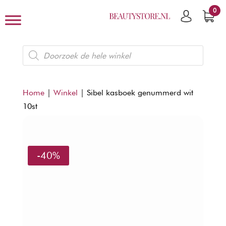
0
Producten
zoeken
Home
|
Winkel
|
Sibel kasboek genummerd wit
10st
-40%