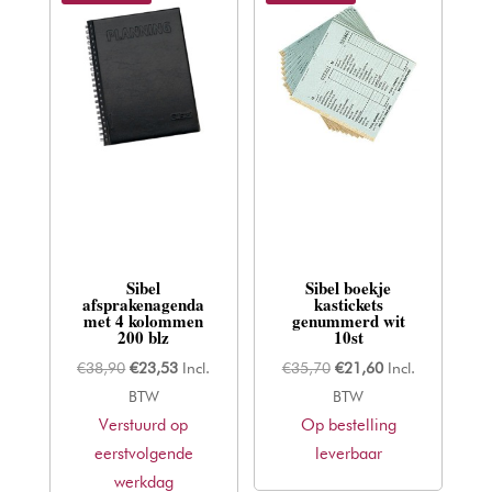
Sibel
Sibel boekje
afsprakenagenda
kastickets
met 4 kolommen
genummerd wit
200 blz
10st
Oorspronkelijke
Huidige
Oorspronkelijke
Huidige
€
38,90
€
23,53
Incl.
€
35,70
€
21,60
Incl.
prijs
prijs
prijs
prijs
BTW
BTW
Verstuurd op
was:
is:
Op bestelling
was:
is:
eerstvolgende
€38,90.
€23,53.
leverbaar
€35,70.
€21,60.
werkdag