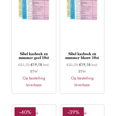
Sibel kasboek zn
Sibel kasboek zn
nummer geel 10st
nummer blauw 10st
Oorspronkelijke
Huidige
Oorspronkelijke
Huidige
€
31,70
€
19,18
Incl.
€
31,70
€
19,18
Incl.
prijs
prijs
prijs
prijs
BTW
BTW
Op bestelling
was:
is:
Op bestelling
was:
is:
leverbaar
€31,70.
€19,18.
leverbaar
€31,70.
€19,18.
-40%
-39%
Sibel
Sibel