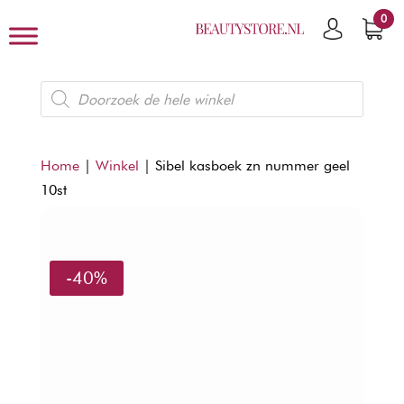
0
Producten
zoeken
Home
|
Winkel
|
Sibel kasboek zn nummer geel
10st
-40%