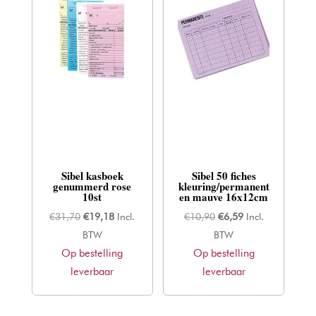
Sibel kasboek
Sibel 50 fiches
genummerd rose
kleuring/permanent
10st
en mauve 16x12cm
Oorspronkelijke
Huidige
Oorspronkelijke
Huidige
€
31,70
€
19,18
Incl.
€
10,90
€
6,59
Incl.
prijs
prijs
prijs
prijs
BTW
BTW
Op bestelling
was:
is:
Op bestelling
was:
is:
leverbaar
€31,70.
€19,18.
leverbaar
€10,90.
€6,59.