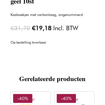
geel 10st
Kasboekjes met carbonlaag, ongenummerd
Oorspronkelijke
Huidige
€
31,70
€
19,18
Incl. BTW
prijs
prijs
was:
is:
Op bestelling leverbaar
€31,70.
€19,18.
Gerelateerde producten
-40%
-40%
Sibel
Sibel