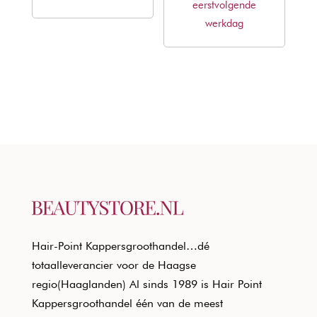
eerstvolgende
€21,30.
€12,89.
werkdag
Hair-Point Kappersgroothandel…dé
totaalleverancier voor de Haagse
regio(Haaglanden) Al sinds 1989 is Hair Point
Kappersgroothandel één van de meest