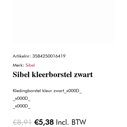
Artikelnr: 3584250016419
Merk:
Sibel
Sibel kleerborstel zwart
Kledingborstel kleur zwart_x000D_
_x000D_
_x000D_
Oorspronkelijke
Huidige
€
8,91
€
5,38
Incl. BTW