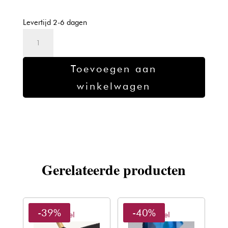
prijs
prijs
was:
is:
Levertijd 2-6 dagen
€8,91.
€5,38.
Sibel
kleerborstel
zwart
Toevoegen aan
aantal
winkelwagen
Gerelateerde producten
-39%
-40%
Sibel
Sibel