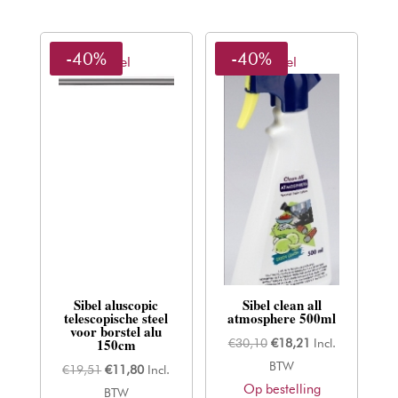
-40%
-40%
Sibel
Sibel
Sibel aluscopic
Sibel clean all
telescopische steel
atmosphere 500ml
voor borstel alu
150cm
Oorspronkelijke
Huidige
€
30,10
€
18,21
Incl.
prijs
prijs
BTW
Oorspronkelijke
Huidige
€
19,51
€
11,80
Incl.
Op bestelling
was:
is:
prijs
prijs
BTW