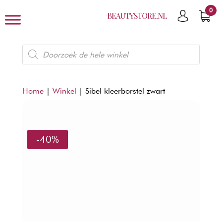
0
Producten
zoeken
Home
|
Winkel
|
Sibel kleerborstel zwart
-40%