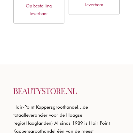
leverbaar
€30,10.
€18,21.
Op bestelling
was:
is:
leverbaar
€19,51.
€11,80.
Hair-Point Kappersgroothandel…dé
totaalleverancier voor de Haagse
regio(Haaglanden) Al sinds 1989 is Hair Point
Kappersgroothandel één van de meest