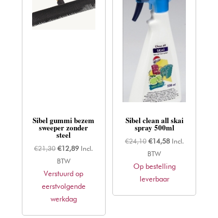
Sibel gummi bezem
Sibel clean all skai
sweeper zonder
spray 500ml
steel
Oorspronkelijke
Huidige
€
24,10
€
14,58
Incl.
Oorspronkelijke
Huidige
€
21,30
€
12,89
Incl.
prijs
prijs
BTW
prijs
prijs
BTW
Op bestelling
was:
is:
Verstuurd op
was:
is:
leverbaar
€24,10.
€14,58.
eerstvolgende
€21,30.
€12,89.
werkdag