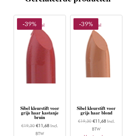
-39%
-39%
Sibel
Sibel
Sibel kleurstift voor
Sibel kleurstift voor
grijs haar kastanje
grijs haar blond
bruin
Oorspronkelijke
Huidige
€
19,30
€
11,68
Incl.
Oorspronkelijke
Huidige
€
19,30
€
11,68
Incl.
prijs
prijs
BTW
prijs
prijs
BTW