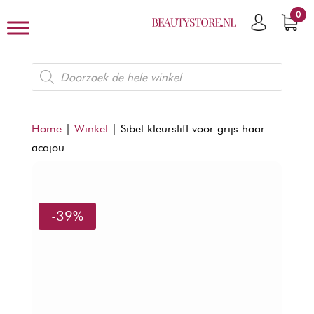
0
Producten
zoeken
Home
|
Winkel
|
Sibel kleurstift voor grijs haar
acajou
-39%