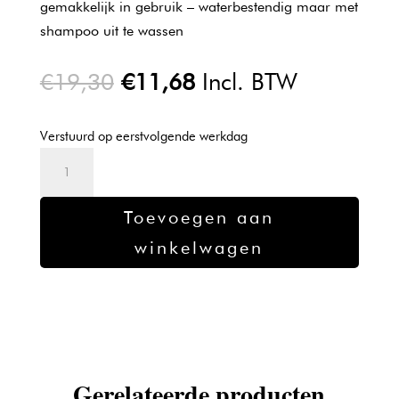
gemakkelijk in gebruik – waterbestendig maar met
shampoo uit te wassen
Oorspronkelijke
Huidige
€
19,30
€
11,68
Incl. BTW
prijs
prijs
was:
is:
Verstuurd op eerstvolgende werkdag
€19,30.
€11,68.
Sibel
kleurstift
voor
Toevoegen aan
grijs
winkelwagen
haar
acajou
aantal
Gerelateerde producten