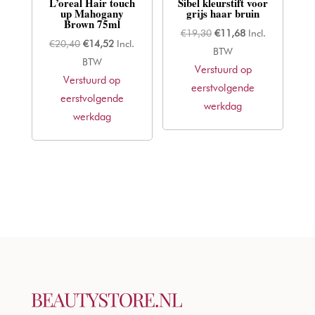
L’oreal Hair touch
Sibel kleurstift voor
up Mahogany
grijs haar bruin
Brown 75ml
Oorspronkelijke
Huidige
€
19,30
€
11,68
Incl.
Oorspronkelijke
Huidige
€
20,40
€
14,52
Incl.
prijs
prijs
BTW
prijs
prijs
BTW
Verstuurd op
was:
is:
Verstuurd op
was:
is:
eerstvolgende
€19,30.
€11,68.
eerstvolgende
€20,40.
€14,52.
werkdag
werkdag