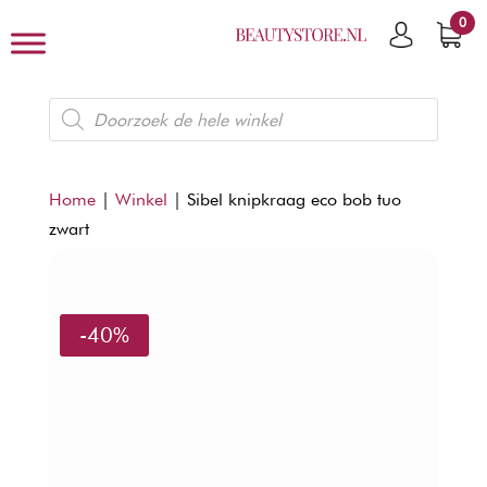
0
Producten
zoeken
Home
|
Winkel
|
Sibel knipkraag eco bob tuo
zwart
-40%