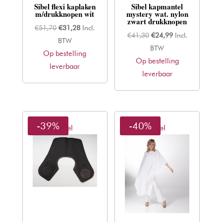
Sibel flexi kaplaken
Sibel kapmantel
m/drukknopen wit
mystery wat. nylon
zwart drukknopen
Oorspronkelijke
Huidige
€
51,70
€
31,28
Incl.
Oorspronkelijke
Huidige
€
41,30
€
24,99
Incl.
prijs
prijs
BTW
prijs
prijs
BTW
Op bestelling
was:
is:
Op bestelling
was:
is:
leverbaar
€51,70.
€31,28.
leverbaar
€41,30.
€24,99.
-39%
-40%
Sibel
Sibel