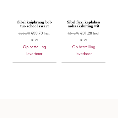
Sibel knipkraag bob
Sibel flexi kaplaken
tuo school zwart
m/haaksluiting wit
Oorspronkelijke
Huidige
Oorspronkelijke
Huidige
€
55,70
€
33,70
Incl.
€
51,70
€
31,28
Incl.
prijs
prijs
prijs
prijs
BTW
BTW
Op bestelling
was:
is:
Op bestelling
was:
is:
leverbaar
€55,70.
€33,70.
leverbaar
€51,70.
€31,28.