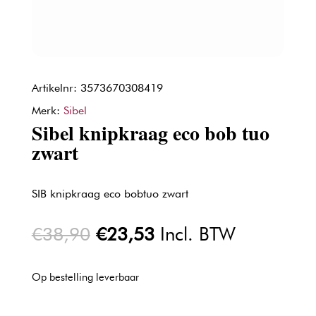
Artikelnr: 3573670308419
Merk:
Sibel
Sibel knipkraag eco bob tuo
zwart
SIB knipkraag eco bobtuo zwart
Oorspronkelijke
Huidige
€
38,90
€
23,53
Incl. BTW
prijs
prijs
was:
is:
Op bestelling leverbaar
€38,90.
€23,53.