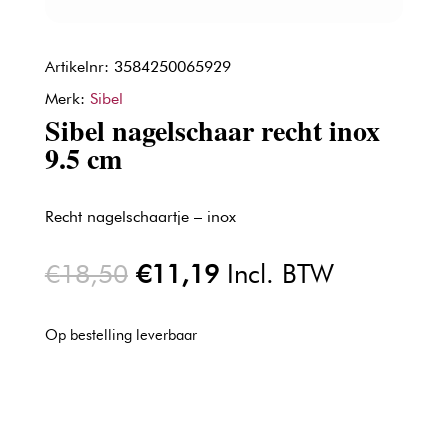
Artikelnr: 3584250065929
Merk:
Sibel
Sibel nagelschaar recht inox
9.5 cm
Recht nagelschaartje – inox
Oorspronkelijke
Huidige
€
18,50
€
11,19
Incl. BTW
prijs
prijs
was:
is:
Op bestelling leverbaar
€18,50.
€11,19.