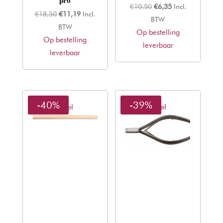
Oorspronkelijke
Huidige
€
10,50
€
6,35
Incl.
Oorspronkelijke
Huidige
€
18,50
€
11,19
Incl.
prijs
prijs
BTW
prijs
prijs
BTW
Op bestelling
was:
is:
Op bestelling
was:
is:
leverbaar
€10,50.
€6,35.
leverbaar
€18,50.
€11,19.
-40%
-39%
Sibel
Sibel