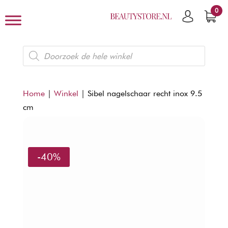
0
Producten
zoeken
Home
|
Winkel
|
Sibel nagelschaar recht inox 9.5
cm
-40%