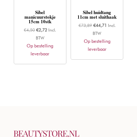
Sibel
Sibel huidtang
manicuurstokje
11cm met sluithaak
15cm 10stk
Oorspronkelijke
Huidige
€
73,89
€
44,71
Incl.
Oorspronkelijke
Huidige
€
4,50
€
2,72
Incl.
prijs
prijs
BTW
prijs
prijs
BTW
Op bestelling
was:
is:
Op bestelling
was:
is:
leverbaar
€73,89.
€44,71.
leverbaar
€4,50.
€2,72.