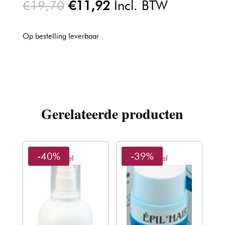
Oorspronkelijke
Huidige
€
19,70
€
11,92
Incl. BTW
prijs
prijs
was:
is:
Op bestelling leverbaar
€19,70.
€11,92.
Gerelateerde producten
-40%
-39%
Sibel
Sibel