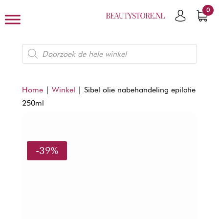
0
Producten
zoeken
Home
|
Winkel
|
Sibel olie nabehandeling epilatie
250ml
-39%