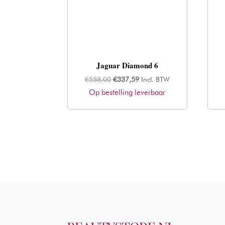
Jaguar Diamond 6
Oorspronkelijke
Huidige
€
558,00
€
337,59
Incl. BTW
Op bestelling leverbaar
prijs
prijs
was:
is:
€558,00.
€337,59.