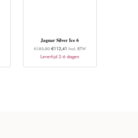
Jaguar Silver Ice 6
Oorspronkelijke
Huidige
€
185,80
€
112,41
Incl. BTW
Levertijd 2-6 dagen
prijs
prijs
was:
is:
€185,80.
€112,41.