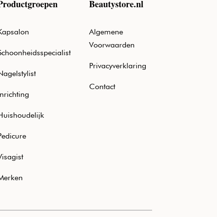
Productgroepen
Beautystore.nl
Kapsalon
Algemene
Voorwaarden
Schoonheidsspecialist
Privacyverklaring
Nagelstylist
Contact
Inrichting
Huishoudelijk
Pedicure
Visagist
Merken