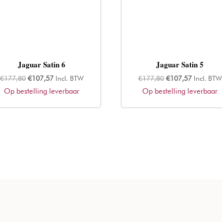
Jaguar Satin 6
Jaguar Satin 5
Oorspronkelijke
Huidige
Oorspronkelijke
Huidige
€
177,80
€
107,57
Incl. BTW
€
177,80
€
107,57
Incl. BTW
Op bestelling leverbaar
prijs
prijs
Op bestelling leverbaar
prijs
prijs
was:
is:
was:
is:
€177,80.
€107,57.
€177,80.
€107,57.