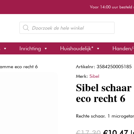
Voor 14:00 uur besteld 
Producten
zoeken
s
Inrichting
Huishoudelijk*
Handen/
gamme eco recht 6
Artikelnr: 3584250005185
Merk:
Sibel
Sibel schaa
eco recht 6
Rechte schaar. 1 microgetan
Oorspron
H
€
17,30
€
10,47
I