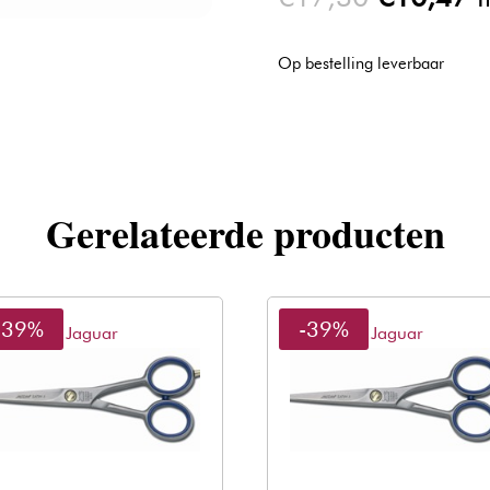
prijs
pr
was:
is
Op bestelling leverbaar
€17,30.
€
Gerelateerde producten
-39%
-39%
Jaguar
Jaguar