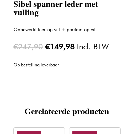
Sibel spanner leder met
vulling
Onbewerkt leer op vilt + poulain op vilt
Oorspronkelijke
Huidige
€
247,90
€
149,98
Incl. BTW
prijs
prijs
was:
is:
Op bestelling leverbaar
€247,90.
€149,98.
Gerelateerde producten