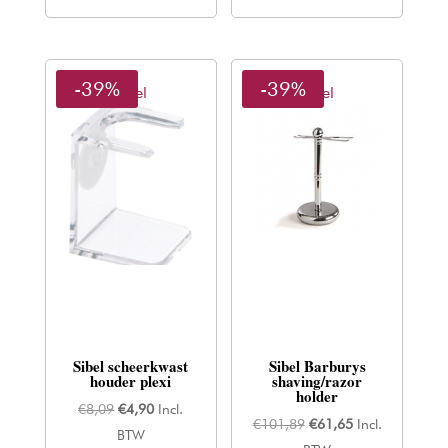
-39%
-39%
Sibel
Sibel
Sibel scheerkwast
Sibel Barburys
houder plexi
shaving/razor
holder
Oorspronkelijke
Huidige
€
8,09
€
4,90
Incl.
Oorspronkelijke
Huidige
€
101,89
€
61,65
Incl.
prijs
prijs
BTW