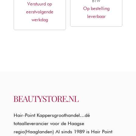
prijs
prijs
BTW
Verstuurd op
was:
is:
Op bestelling
was:
is:
eerstvolgende
€8,09.
€4,90.
leverbaar
€101,89.
€61,65.
werkdag
Hair-Point Kappersgroothandel…dé
totaalleverancier voor de Haagse
regio(Haaglanden) Al sinds 1989 is Hair Point