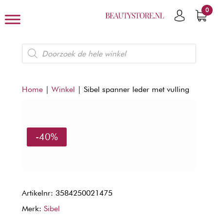
0
Producten
zoeken
Home
|
Winkel
|
Sibel spanner leder met vulling
-40%
Artikelnr: 3584250021475
Merk:
Sibel