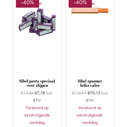
-40%
-40%
Sibel
Sibel
Sibel pasta speciaal
Sibel spanner
voor slijpen
leder+aloe
Oorspronkelijke
Huidige
Oorspronkelijke
Huidige
€
12,86
€
7,78
Incl.
€
115,91
€
70,12
Incl.
prijs
prijs
prijs
prijs
BTW
BTW
Verstuurd op
was:
is:
Verstuurd op
was:
is:
eerstvolgende
€12,86.
€7,78.
eerstvolgende
€115,91.
€70,12.
werkdag
werkdag