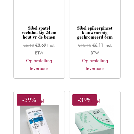
Sibel spatel
Sibel epileerpincet
rechthoekig 24cm
klauwvormig
hout vr de benen
gechromeerd 8cm
Oorspronkelijke
Huidige
Oorspronkelijke
Huidige
€
6,10
€
3,69
Incl.
€
10,10
€
6,11
Incl.
prijs
prijs
prijs
prijs
BTW
BTW
Op bestelling
was:
is:
Op bestelling
was:
is:
leverbaar
€6,10.
€3,69.
leverbaar
€10,10.
€6,11.
-39%
-39%
Sibel
Sibel