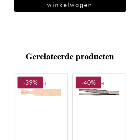
winkelwagen
stk
aantal
Gerelateerde producten
-39%
-40%
Sibel
Sibel