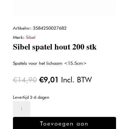
Artikelnr: 3584250027682
Merk:
Sibel
Sibel spatel hout 200 stk
Spatels voor het lichaam <15.5cm>
Oorspronkelijke
Huidige
€
14,90
€
9,01
Incl. BTW
prijs
prijs
was:
is:
Levertijd 2-6 dagen
€14,90.
€9,01.
Sibel
spatel
hout
Toevoegen aan
200