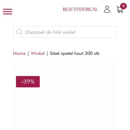
0
Producten
zoeken
Home
|
Winkel
|
Sibel spatel hout 200 stk
-39%