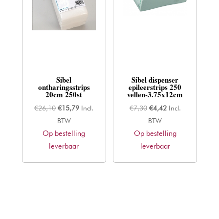
Sibel
Sibel dispenser
ontharingsstrips
epileerstrips 250
20cm 250st
vellen-3.75x12cm
Oorspronkelijke
Huidige
Oorspronkelijke
Huidige
€
26,10
€
15,79
Incl.
€
7,30
€
4,42
Incl.
prijs
prijs
prijs
prijs
BTW
BTW
Op bestelling
was:
is:
Op bestelling
was:
is:
leverbaar
€26,10.
€15,79.
leverbaar
€7,30.
€4,42.