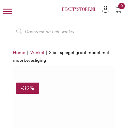
0
Producten
zoeken
Home
|
Winkel
|
Sibel spiegel groot model met
muurbevestiging
-39%