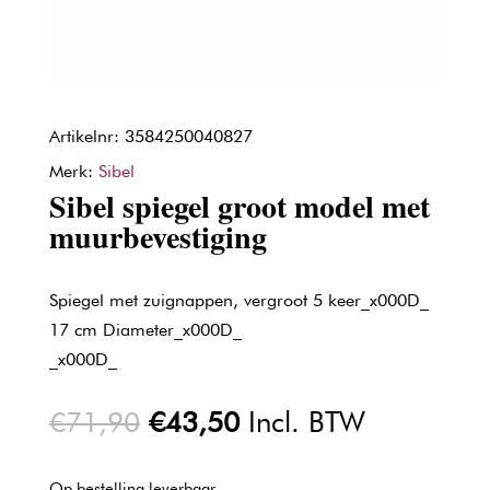
Artikelnr: 3584250040827
Merk:
Sibel
Sibel spiegel groot model met
muurbevestiging
Spiegel met zuignappen, vergroot 5 keer_x000D_
17 cm Diameter_x000D_
_x000D_
Oorspronkelijke
Huidige
€
71,90
€
43,50
Incl. BTW
prijs
prijs
was:
is:
Op bestelling leverbaar