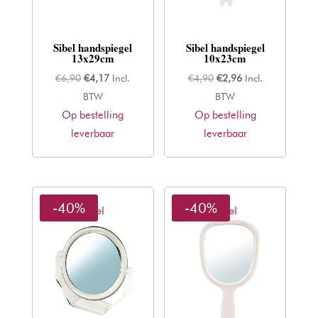
Sibel handspiegel
Sibel handspiegel
13x29cm
10x23cm
Oorspronkelijke
Huidige
Oorspronkelijke
Huidige
€
6,90
€
4,17
Incl.
€
4,90
€
2,96
Incl.
prijs
prijs
prijs
prijs
BTW
BTW
Op bestelling
was:
is:
Op bestelling
was:
is:
leverbaar
€6,90.
€4,17.
leverbaar
€4,90.
€2,96.
-40%
-40%
Sibel
Sibel