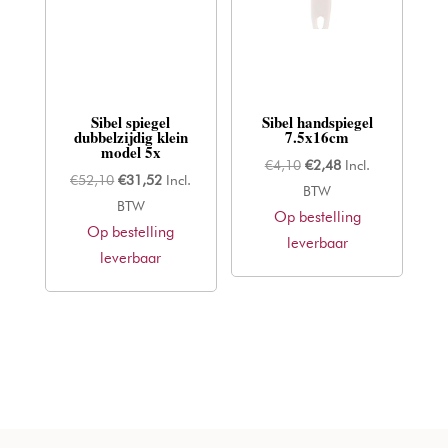
Sibel spiegel
Sibel handspiegel
dubbelzijdig klein
7.5x16cm
model 5x
Oorspronkelijke
Huidige
€
4,10
€
2,48
Incl.
Oorspronkelijke
Huidige
€
52,10
€
31,52
Incl.
prijs
prijs
BTW
prijs
prijs
BTW
Op bestelling
was:
is:
Op bestelling
was:
is:
leverbaar
€4,10.
€2,48.
leverbaar
€52,10.
€31,52.