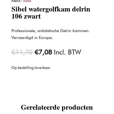
Merk:
Sibel
Sibel watergolfkam delrin
106 zwart
Professionele, antistatische Delrin kammen.
Vervaardigd in Europa.
Oorspronkelijke
Huidige
€
11,70
€
7,08
Incl. BTW
prijs
prijs
was:
is:
Op bestelling leverbaar
€11,70.
€7,08.
Gerelateerde producten