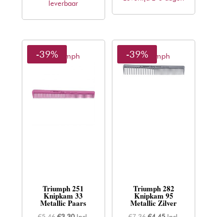
leverbaar
€11,70.
€7,08.
€5,46.
€3,30.
-39%
-39%
Thriumph
Thriumph
Triumph 251
Triumph 282
Knipkam 33
Knipkam 95
Metallic Paars
Metallic Zilver
Oorspronkelijke
Huidige
Oorspronkelijke
Huidige
€
5,46
€
3,30
Incl.
€
7,36
€
4,45
Incl.