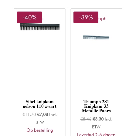
-40%
-39%
Sibel
Thriumph
Sibel knipkam
Triumph 281
nelson 110 zwart
Knipkam 33
Metallic Paars
Oorspronkelijke
Huidige
€
11,70
€
7,08
Incl.
Oorspronkelijke
Huidige
€
5,46
€
3,30
Incl.
prijs
prijs
BTW
prijs
prijs
BTW
Op bestelling
was:
is:
Levertijd 2-6 dagen
was:
is: