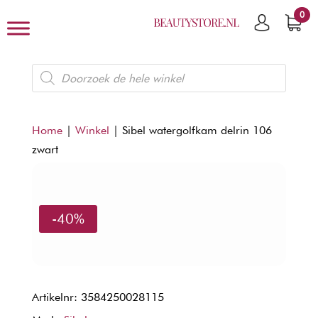
0
Producten
zoeken
Home
|
Winkel
|
Sibel watergolfkam delrin 106
zwart
-40%
Artikelnr: 3584250028115