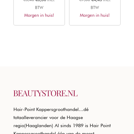
prijs
prijs
prijs
prijs
BTW
BTW
Morgen in huis!
was:
is:
Morgen in huis!
was:
is:
€5,46.
€3,30.
€7,36.
€4,45.
Hair-Point Kappersgroothandel…dé
totaalleverancier voor de Haagse
regio(Haaglanden) Al sinds 1989 is Hair Point
Kappersgroothandel één van de meest