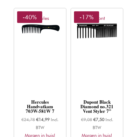
-40%
-17%
Hercules
Dupont
Hercules
Dupont Black
Handvatkam
Diamond no.321
703W-581W 7
Vent Styler 7”
Oorspronkelijke
Huidige
Oorspronkelijke
Huidige
€
24,78
€
14,99
Incl.
€
9,08
€
7,50
Incl.
prijs
prijs
prijs
prijs
BTW
BTW
Morgen in huis!
was:
is:
Morgen in huis!
was:
is: