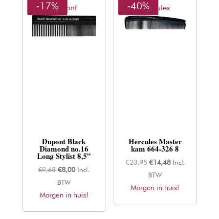
-17%
-40%
Dupont
Hercules
Dupont Black
Hercules Master
Diamond no.16
kam 664-326 8
Long Stylist 8,5”
Oorspronkelijke
Huidige
€
23,95
€
14,48
Incl.
Oorspronkelijke
Huidige
€
9,68
€
8,00
Incl.
prijs
prijs
BTW
prijs
prijs
BTW
Morgen in huis!
was:
is:
Morgen in huis!
was:
is:
€23,95.
€14,48.
€9,68.
€8,00.