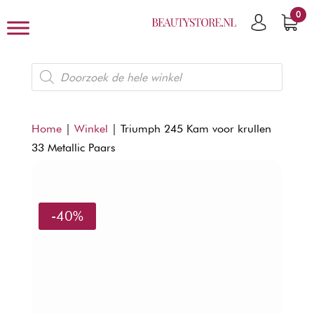
0
Producten
zoeken
Home
|
Winkel
|
Triumph 245 Kam voor krullen
33 Metallic Paars
-40%