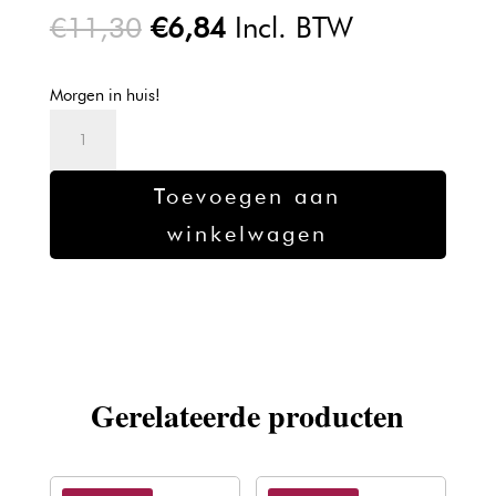
Oorspronkelijke
Huidige
€
11,30
€
6,84
Incl. BTW
prijs
prijs
was:
is:
Morgen in huis!
€11,30.
€6,84.
Triumph
245
Kam
Toevoegen aan
voor
winkelwagen
krullen
33
Metallic
Paars
aantal
Gerelateerde producten