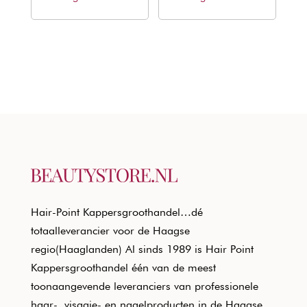
€24,78.
€14,99.
€9,08.
€7,50.
Hair-Point Kappersgroothandel…dé
totaalleverancier voor de Haagse
regio(Haaglanden) Al sinds 1989 is Hair Point
Kappersgroothandel één van de meest
toonaangevende leveranciers van professionele
haar-, visagie- en nagelproducten in de Haagse