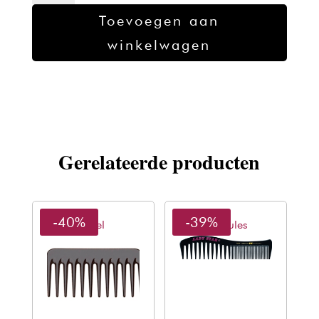
Styling
Toevoegen aan
Kam
winkelwagen
95
Metallic
Zilver
aantal
Gerelateerde producten
-40%
-39%
Sibel
Hercules