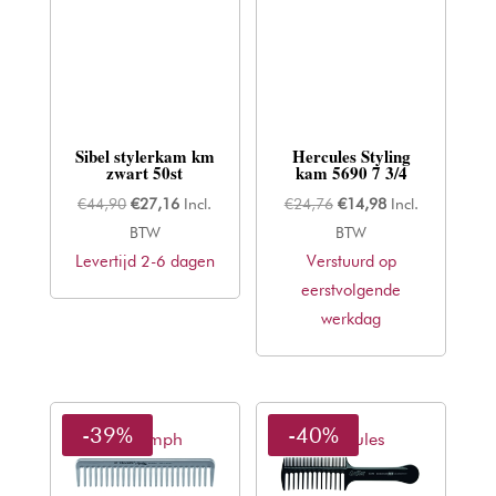
Sibel stylerkam km
Hercules Styling
zwart 50st
kam 5690 7 3/4
Oorspronkelijke
Huidige
Oorspronkelijke
Huidige
€
44,90
€
27,16
Incl.
€
24,76
€
14,98
Incl.
prijs
prijs
prijs
prijs
BTW
BTW
Levertijd 2-6 dagen
was:
is:
Verstuurd op
was:
is:
€44,90.
€27,16.
eerstvolgende
€24,76.
€14,98.
werkdag
-39%
-40%
Thriumph
Hercules