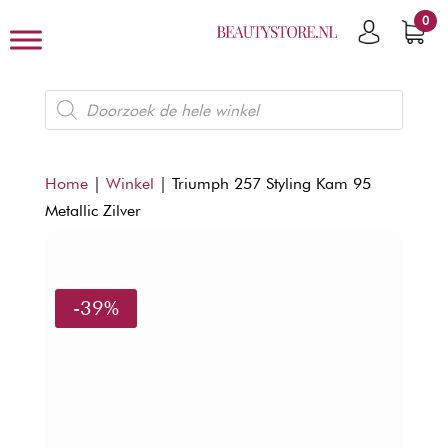
0
Producten
zoeken
Home
|
Winkel
|
Triumph 257 Styling Kam 95
Metallic Zilver
-39%