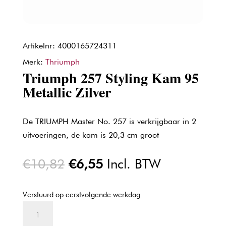
Artikelnr: 4000165724311
Merk:
Thriumph
Triumph 257 Styling Kam 95
Metallic Zilver
De TRIUMPH Master No. 257 is verkrijgbaar in 2
uitvoeringen, de kam is 20,3 cm groot
Oorspronkelijke
Huidige
€
10,82
€
6,55
Incl. BTW
prijs
prijs
was:
is:
Verstuurd op eerstvolgende werkdag
€10,82.
€6,55.
Triumph
257