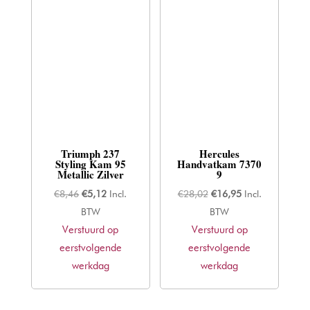
Triumph 237
Hercules
Styling Kam 95
Handvatkam 7370
Metallic Zilver
9
Oorspronkelijke
Huidige
Oorspronkelijke
Huidige
€
8,46
€
5,12
Incl.
€
28,02
€
16,95
Incl.
prijs
prijs
prijs
prijs
BTW
BTW
Verstuurd op
was:
is:
Verstuurd op
was:
is:
eerstvolgende
€8,46.
€5,12.
eerstvolgende
€28,02.
€16,95.
werkdag
werkdag