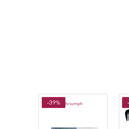
-39%
Thriumph