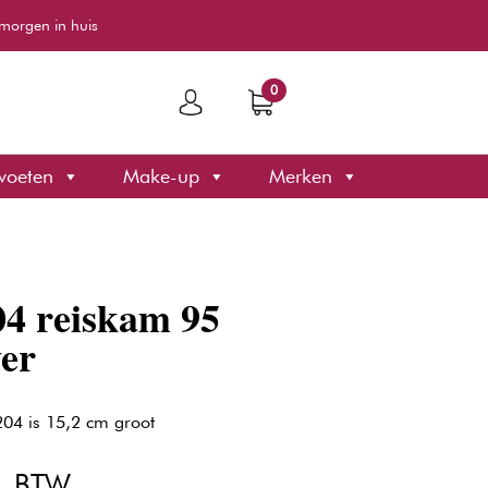
morgen in huis
0
voeten
Make-up
Merken
4 reiskam 95
ver
04 is 15,2 cm groot
elijke
ige
l. BTW