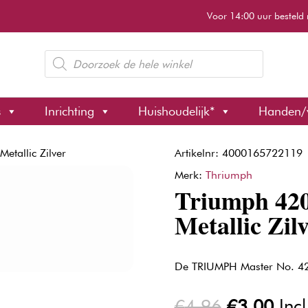
Voor 14:00 uur besteld 
Producten
zoeken
s
Inrichting
Huishoudelijk*
Handen/
etallic Zilver
Artikelnr: 4000165722119
Merk:
Thriumph
Triumph 420
Metallic Zil
De TRIUMPH Master No. 42
Oorspronk
Huid
€
4,96
€
3,00
Inc