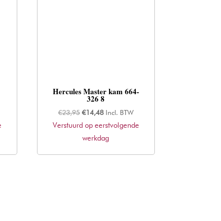
Hercules Master kam 664-
326 8
Oorspronkelijke
Huidige
€
23,95
€
14,48
Incl. BTW
e
Verstuurd op eerstvolgende
prijs
prijs
was:
werkdag
is:
€23,95.
€14,48.