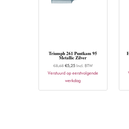
Triumph 261 Puntkam 95
Metallic Zilver
Oorspronkelijke
Huidige
€
8,68
€
5,25
Incl. BTW
Verstuurd op eerstvolgende
prijs
prijs
was:
werkdag
is:
€8,68.
€5,25.