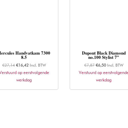
Hercules Handvatkam 7300
Dupont Black Diamond
8.5
no.100 Stylist 7”
Oorspronkelijke
Huidige
Oorspronkelijke
Huidige
€
27,14
€
16,42
Incl. BTW
€
7,87
€
6,50
Incl. BTW
Verstuurd op eerstvolgende
prijs
prijs
Verstuurd op eerstvolgend
prijs
prijs
was:
werkdag
is:
was:
werkdag
is:
€27,14.
€16,42.
€7,87.
€6,50.