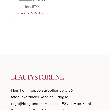
Oorspronkelijke
Huidige
€
301,00
€
182,11
prijs
prijs
Incl. BTW
Levertijd 2-6 dagen
was:
is:
€301,00.
€182,11.
Hair-Point Kappersgroothandel…dé
totaalleverancier voor de Haagse
regio(Haaglanden) Al sinds 1989 is Hair Point