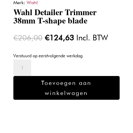
Merk:
Wahl
Wahl Detailer Trimmer
38mm T-shape blade
Oorspronkelijke
Huidige
€
206,00
€
124,63
Incl. BTW
prijs
prijs
was:
is:
Verstuurd op eerstvolgende werkdag
€206,00.
€124,63.
Wahl
Detailer
Trimmer
Toevoegen aan
38mm
winkelwagen
T-
shape
blade
aantal