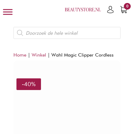
0
Producten
zoeken
Home
|
Winkel
|
Wahl Magic Clipper Cordless
-40%