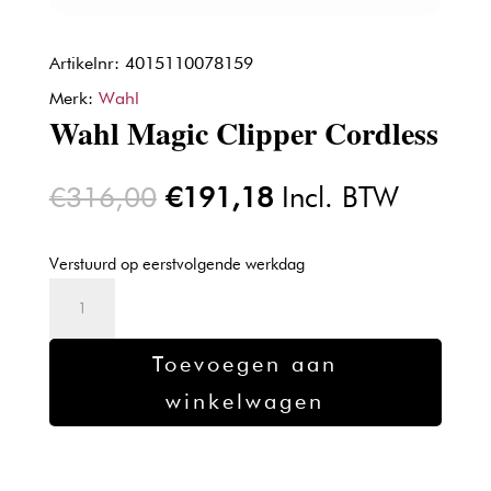
Artikelnr: 4015110078159
Merk:
Wahl
Wahl Magic Clipper Cordless
Oorspronkelijke
Huidige
€
316,00
€
191,18
Incl. BTW
prijs
prijs
was:
is:
Verstuurd op eerstvolgende werkdag
€316,00.
€191,18.
Wahl
Magic
Clipper
Toevoegen aan
Cordless
winkelwagen
aantal