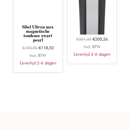
Sibel Ultron msx
Moser
magnetische
Chrom2Style
tondeuse zwart
pearl
Oorspronkelijke
Huidige
€
331,00
€
200,26
prijs
prijs
Incl. BTW
Oorspronkelijke
Huidige
€
195,90
€
118,52
Levertijd 2-6 dagen
was:
is:
prijs
prijs
Incl. BTW
€331,00.
€200,26.
Levertijd 2-6 dagen
was:
is:
€195,90.
€118,52.