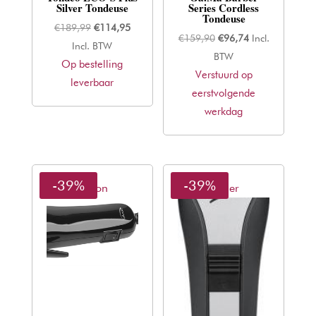
Silver Tondeuse
Series Cordless
Tondeuse
Oorspronkelijke
Huidige
€
189,99
€
114,95
Oorspronkelijke
Huidige
€
159,90
€
96,74
Incl.
prijs
prijs
Incl. BTW
prijs
prijs
BTW
Op bestelling
was:
is:
Verstuurd op
was:
is:
leverbaar
€189,99.
€114,95.
eerstvolgende
€159,90.
€96,74.
werkdag
-39%
-39%
Ultron
Moser