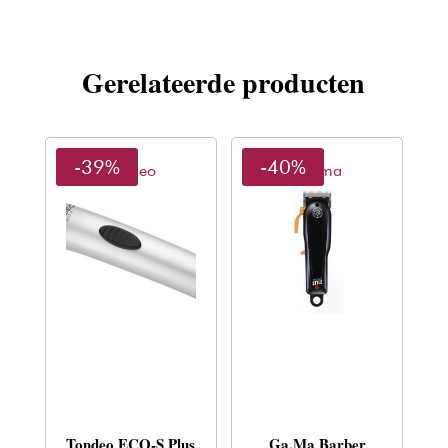
Gerelateerde producten
-39%
-40%
Tondeo
Ga.ma
Tondeo ECO-S Plus
Ga.Ma Barber