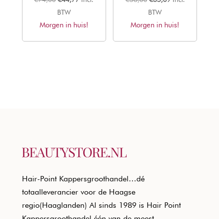
prijs
prijs
prijs
prijs
BTW
BTW
Morgen in huis!
was:
is:
Morgen in huis!
was:
is:
€74,00.
€44,77.
€58,00.
€35,09.
Hair-Point Kappersgroothandel…dé
totaalleverancier voor de Haagse
regio(Haaglanden) Al sinds 1989 is Hair Point
Kappersgroothandel één van de meest