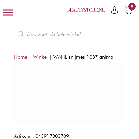
0
Producten
zoeken
Home
|
Winkel
|
WAHL snijmes 1037 animal
Artikelnr: 043917303709