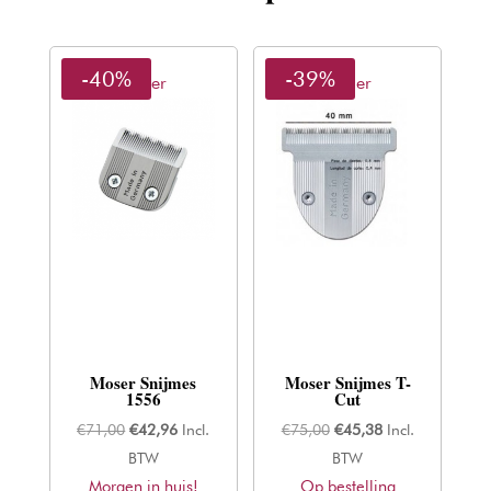
-40%
-39%
Moser
Moser
Moser Snijmes
Moser Snijmes T-
1556
Cut
Oorspronkelijke
Huidige
Oorspronkelijke
Huidige
€
71,00
€
42,96
Incl.
€
75,00
€
45,38
Incl.
prijs
prijs
prijs
prijs
BTW
BTW
Morgen in huis!
was:
is:
Op bestelling
was:
is: