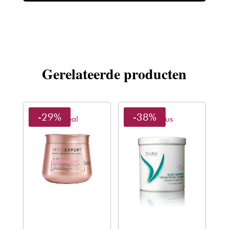
150ml
aantal
Gerelateerde producten
-29%
-38%
L'oreal
Kadus