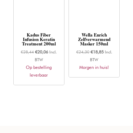
Kadus Fiber
Wella Enrich
Infusion Keratin
Zelfverwarmend
Treatment 200ml
Masker 150ml
Oorspronkelijke
Huidige
Oorspronkelijke
Huidige
€
28,44
€
20,06
Incl.
€
24,30
€
18,85
Incl.
prijs
prijs
prijs
prijs
BTW
BTW
Op bestelling
was:
is:
Morgen in huis!
was:
is:
leverbaar
€28,44.
€20,06.
€24,30.
€18,85.