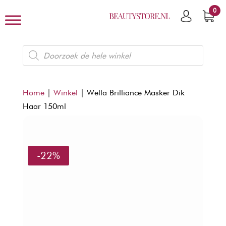
0
Producten
zoeken
Home
|
Winkel
|
Wella Brilliance Masker Dik
Haar 150ml
-22%