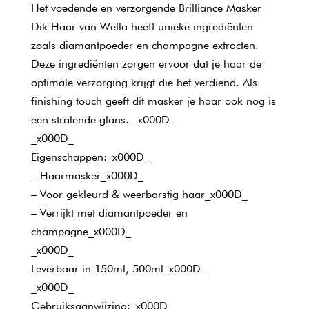
Het voedende en verzorgende Brilliance Masker
Dik Haar van Wella heeft unieke ingrediënten
zoals diamantpoeder en champagne extracten.
Deze ingrediënten zorgen ervoor dat je haar de
optimale verzorging krijgt die het verdiend. Als
finishing touch geeft dit masker je haar ook nog is
een stralende glans. _x000D_
_x000D_
Eigenschappen:_x000D_
– Haarmasker_x000D_
– Voor gekleurd & weerbarstig haar_x000D_
– Verrijkt met diamantpoeder en
champagne_x000D_
_x000D_
Leverbaar in 150ml, 500ml_x000D_
_x000D_
Gebruiksaanwijzing:_x000D_