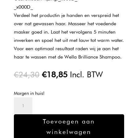
_x000D_
Verdeel het productin je handen en verspreid het
over nat gewassen haar. Masseer het voedende
masker goed in. Laat het vervolgens 5 minuten
inwerken en spoel het uit met lauw tot warm water.
Voor een optimaal resultaat raden wij je aan het
haar te wassen met de Wella Brilliance Shampoo.
Oorspronkelijke
Huidige
€
24,30
€
18,85
Incl. BTW
prijs
prijs
was:
is:
Morgen in huis!
€24,30.
€18,85.
Wella
Brilliance
Masker
Toevoegen aan
Dik
winkelwagen
Haar