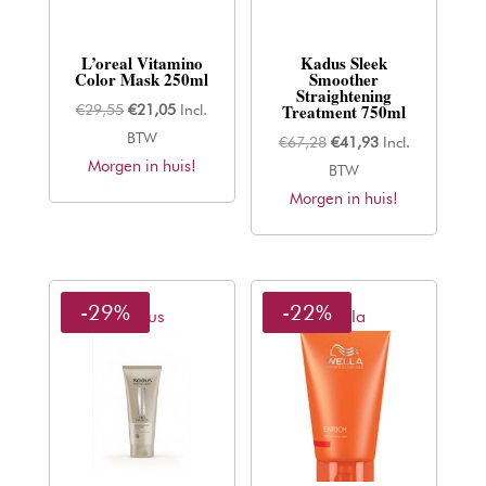
L’oreal Vitamino
Kadus Sleek
Color Mask 250ml
Smoother
Straightening
Treatment 750ml
Oorspronkelijke
Huidige
€
29,55
€
21,05
Incl.
prijs
prijs
BTW
Oorspronkelijke
Huidige
€
67,28
€
41,93
Incl.
Morgen in huis!
was:
is:
prijs
prijs
BTW
€29,55.
€21,05.
Morgen in huis!
was:
is:
€67,28.
€41,93.
-29%
-22%
Kadus
Wella