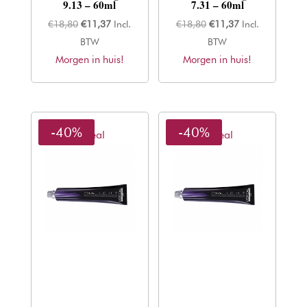
9.13 – 60ml
7.31 – 60ml
Oorspronkelijke
Huidige
Oorspronkelijke
Huidige
€
18,80
€
11,37
Incl.
€
18,80
€
11,37
Incl.
prijs
prijs
prijs
prijs
BTW
BTW
Morgen in huis!
was:
is:
Morgen in huis!
was:
is:
€18,80.
€11,37.
€18,80.
€11,37.
-40%
-40%
L'oreal
L'oreal