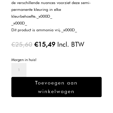
de verschillende nuances voorziet deze semi-
permanente kleuring in elke
kleurbehoefte._x000D_
_x000D_
Dit product is ammonia vrij._x000D_
Oorspronkelijke
Huidige
€
25,60
€
15,49
Incl. BTW
prijs
prijs
was:
is:
Morgen in huis!
€25,60.
€15,49.
Wella
Color
Touch
Toevoegen aan
5/73
winkelwagen
60ml
aantal