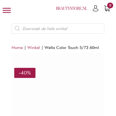
0
Producten
zoeken
Home
|
Winkel
|
Wella Color Touch 5/73 60ml
-40%