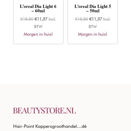
L’oreal Dia Light 6
L’oreal Dia Light 5
– 60ml
– 50ml
Oorspronkelijke
Huidige
Oorspronkelijke
Huidige
€
18,80
€
11,37
Incl.
€
18,80
€
11,37
Incl.
prijs
prijs
prijs
prijs
BTW
BTW
Morgen in huis!
was:
is:
Morgen in huis!
was:
is:
€18,80.
€11,37.
€18,80.
€11,37.
Hair-Point Kappersgroothandel…dé