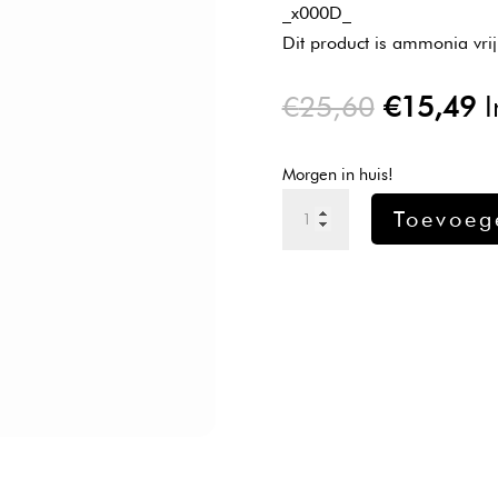
_x000D_
Dit product is ammonia vrij
Oorspron
H
€
25,60
€
15,49
I
prijs
pr
was:
is
Morgen in huis!
€25,60.
€
Wella
Toevoeg
Color
Touch
6/75
60ml
aantal