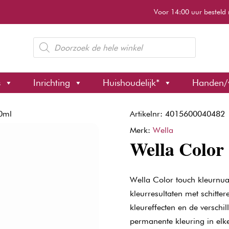
Voor 14:00 uur besteld 
Producten
zoeken
s
Inrichting
Huishoudelijk*
Handen/
60ml
Artikelnr: 4015600040482
Merk:
Wella
Wella Color
Wella Color touch kleurnu
kleurresultaten met schitter
kleureffecten en de verschi
permanente kleuring in elk