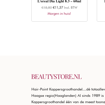
L’oreal Dia Light 8.3 – 60ml
Oorspronkelijke
Huidige
€
18,80
€
11,37
Incl. BTW
Morgen in huis!
prijs
prijs
was:
is:
€18,80.
€11,37.
Hair-Point Kappersgroothandel…dé totaallev
Haagse regio(Haaglanden) Al sinds 1989 is 
Kappersgroothandel één van de meest toon