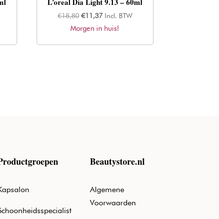
ml
L’oreal Dia Light 9.13 – 60ml
Oorspronkelijke
Huidige
€
18,80
€
11,37
Incl. BTW
Morgen in huis!
prijs
prijs
was:
is:
€18,80.
€11,37.
Productgroepen
Beautystore.nl
Kapsalon
Algemene
Voorwaarden
Schoonheidsspecialist