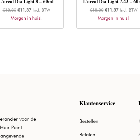
L’oreal Dia Light 8 – 60ml
L’oreal Dia Light 7.43 – 60
Oorspronkelijke
Huidige
Oorspronkelijke
Huidige
€
18,80
€
11,37
Incl. BTW
€
18,80
€
11,37
Incl. BTW
Morgen in huis!
prijs
prijs
Morgen in huis!
prijs
prijs
was:
is:
was:
is:
€18,80.
€11,37.
€18,80.
€11,37.
Klantenservice
erancier voor de
Bestellen
Hair Point
Betalen
aangevende