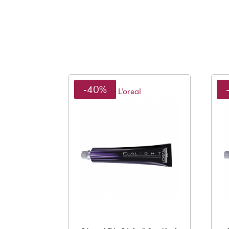
-40%
L'oreal