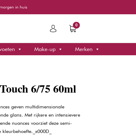
morgen in huis
0
voeten
Make-up
Merken
 Touch 6/75 60ml
ances geven multidimensionale
ende glans. Met rijkere en intensievere
llende nuances voorziet deze semi-
e kleurbehoefte._x000D_