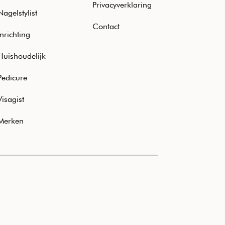
Privacyverklaring
Nagelstylist
Contact
Inrichting
Huishoudelijk
Pedicure
Visagist
Merken