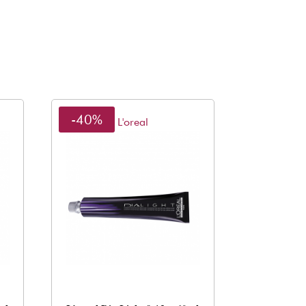
-40%
L'oreal