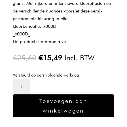
glans. Met rijkere en intensievere kleureffecten en
de verschillende nuances voorziet deze semi-
permanente kleuring in elke
kleurbehoefte._x000D_
_x000D_
Dit product is ammonia vrij.
Oorspronkelijke
Huidige
€
25,60
€
15,49
Incl. BTW
prijs
prijs
was:
is:
Verstuurd op eerstvolgende werkdag
€25,60.
€15,49.
Wella
Color
Touch
Toevoegen aan
77/45
winkelwagen
60ml
aantal