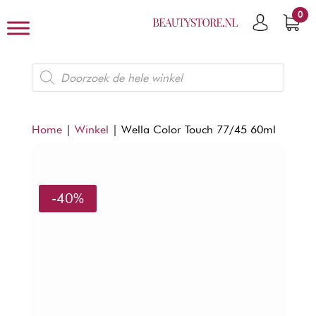
0
Producten
zoeken
Home
|
Winkel
|
Wella Color Touch 77/45 60ml
-40%