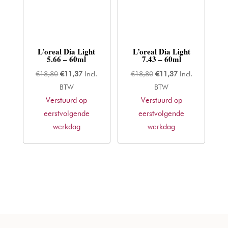
L’oreal Dia Light
L’oreal Dia Light
5.66 – 60ml
7.43 – 60ml
Oorspronkelijke
Huidige
Oorspronkelijke
Huidige
€
18,80
€
11,37
Incl.
€
18,80
€
11,37
Incl.
prijs
prijs
prijs
prijs
BTW
BTW
Verstuurd op
was:
is:
Verstuurd op
was:
is:
eerstvolgende
€18,80.
€11,37.
eerstvolgende
€18,80.
€11,37.
werkdag
werkdag