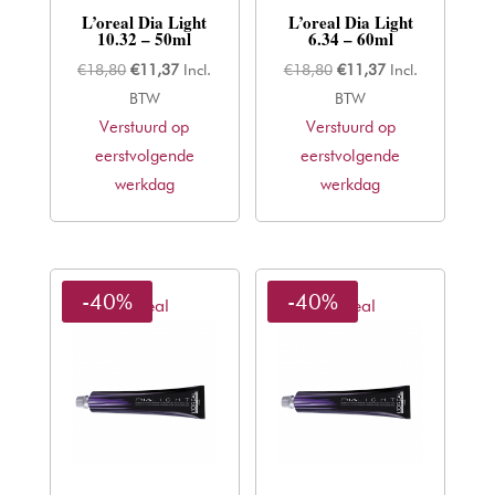
L’oreal Dia Light
L’oreal Dia Light
10.32 – 50ml
6.34 – 60ml
Oorspronkelijke
Huidige
Oorspronkelijke
Huidige
€
18,80
€
11,37
Incl.
€
18,80
€
11,37
Incl.
prijs
prijs
prijs
prijs
BTW
BTW
Verstuurd op
was:
is:
Verstuurd op
was:
is:
eerstvolgende
€18,80.
€11,37.
eerstvolgende
€18,80.
€11,37.
werkdag
werkdag
-40%
-40%
L'oreal
L'oreal