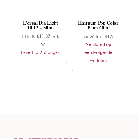
L’oreal Dia Light
Hairgum Pop Color
10.12 – 50ml
Plum 60ml
Oorspronkelijke
Huidige
€
18,80
€
11,37
Incl.
€
6,26
Incl. BTW
prijs
prijs
Verstuurd op
BTW
Levertijd 2-6 dagen
was:
is:
eerstvolgende
€18,80.
€11,37.
werkdag