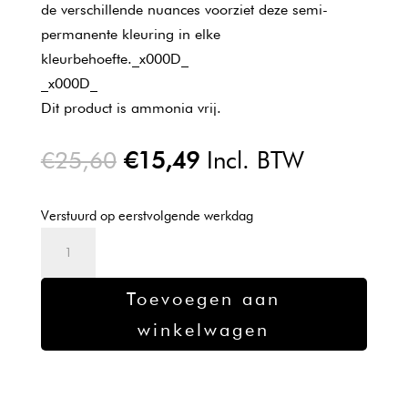
de verschillende nuances voorziet deze semi-
permanente kleuring in elke
kleurbehoefte._x000D_
_x000D_
Dit product is ammonia vrij.
Oorspronkelijke
Huidige
€
25,60
€
15,49
Incl. BTW
prijs
prijs
was:
is:
Verstuurd op eerstvolgende werkdag
€25,60.
€15,49.
Wella
Color
Touch
Toevoegen aan
9/03
winkelwagen
60ml
aantal