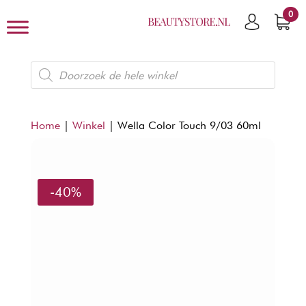
0
Producten
zoeken
Home
|
Winkel
|
Wella Color Touch 9/03 60ml
-40%