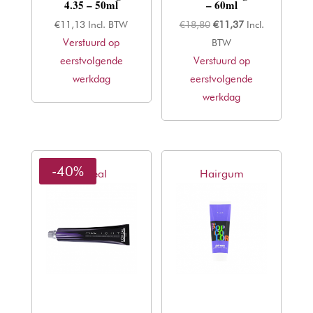
4.35 – 50ml
– 60ml
Oorspronkelijke
Huidige
€
11,13
Incl. BTW
€
18,80
€
11,37
Incl.
Verstuurd op
prijs
prijs
BTW
eerstvolgende
Verstuurd op
was:
is:
werkdag
eerstvolgende
€18,80.
€11,37.
werkdag
-40%
L'oreal
Hairgum