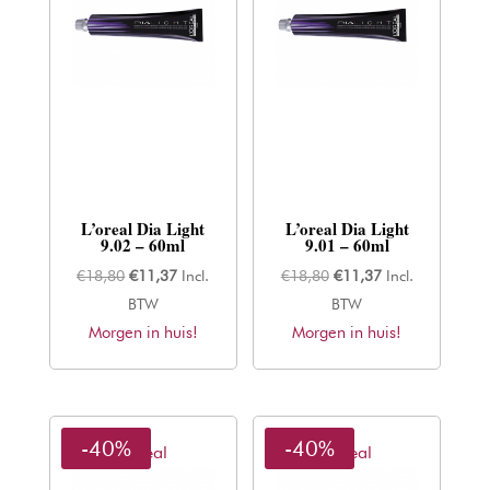
L’oreal Dia Light
L’oreal Dia Light
9.02 – 60ml
9.01 – 60ml
Oorspronkelijke
Huidige
Oorspronkelijke
Huidige
€
18,80
€
11,37
Incl.
€
18,80
€
11,37
Incl.
prijs
prijs
prijs
prijs
BTW
BTW
Morgen in huis!
was:
is:
Morgen in huis!
was:
is:
€18,80.
€11,37.
€18,80.
€11,37.
-40%
-40%
L'oreal
L'oreal