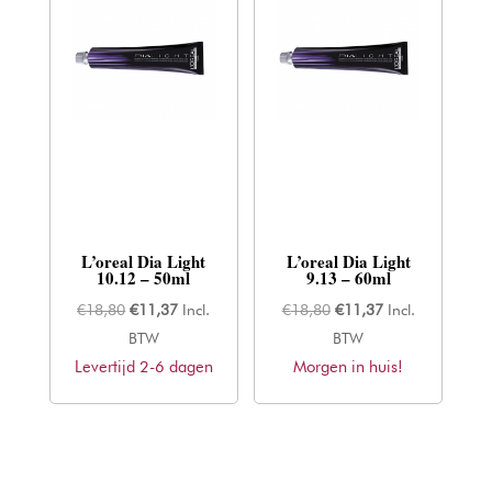
L’oreal Dia Light
L’oreal Dia Light
10.12 – 50ml
9.13 – 60ml
Oorspronkelijke
Huidige
Oorspronkelijke
Huidige
€
18,80
€
11,37
Incl.
€
18,80
€
11,37
Incl.
prijs
prijs
prijs
prijs
BTW
BTW
Levertijd 2-6 dagen
was:
is:
Morgen in huis!
was:
is:
€18,80.
€11,37.
€18,80.
€11,37.