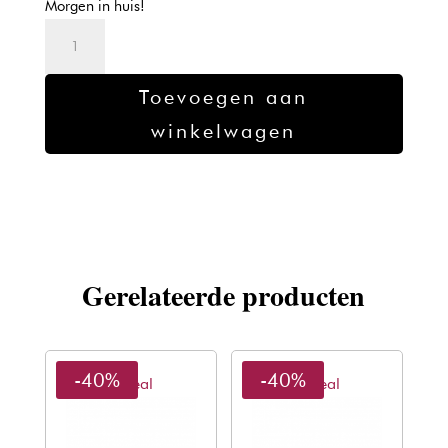
Morgen in huis!
€25,60.
€15,49.
Wella
Color
Touch
Toevoegen aan
Plus
winkelwagen
55/05
60ml
aantal
Gerelateerde producten
-40%
-40%
L'oreal
L'oreal