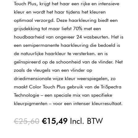
Touch Plus, krijgt het haar een rijke en intensieve
kleur en wordt het haar tijdens het kleuren
optimaal verzorgd. Deze haarkleuring biedt een
grijsdekking tot maar liefst 70% met een
houdbaarheid van ongeveer 24 wasbeurten. Het is
een semipermanente haarkleuring die bedoeld is
de natuurlijke haarkleur te versterken. en is
geïnspireerd op de schoonheid van de vlinder. Net
zoals de vleugels van een vlinder op
driedimensionale wijze kleur weerspiegelen, zo
maakt Color Touch Plus gebruik van de TriSpectra
Technologie – een speciale mix van specifieke
kleurpigmenten – voor een intenser kleurresultaat.
Oorspronkelijke
Huidige
€
25,60
€
15,49
Incl. BTW
prijs
prijs
was:
is: