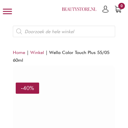
0
Producten
zoeken
Home
|
Winkel
|
Wella Color Touch Plus 55/05
60ml
-40%