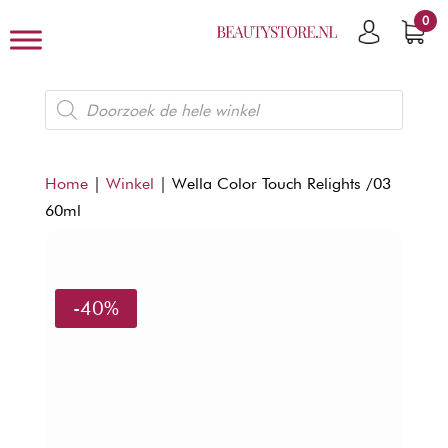
0
Producten
zoeken
Home
|
Winkel
|
Wella Color Touch Relights /03
60ml
-40%