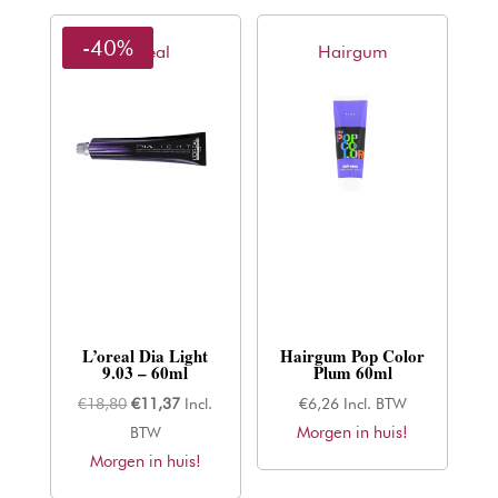
-40%
L'oreal
Hairgum
L’oreal Dia Light
Hairgum Pop Color
9.03 – 60ml
Plum 60ml
Oorspronkelijke
Huidige
€
18,80
€
11,37
Incl.
€
6,26
Incl. BTW
prijs
prijs
Morgen in huis!
BTW
Morgen in huis!
was:
is:
€18,80.
€11,37.