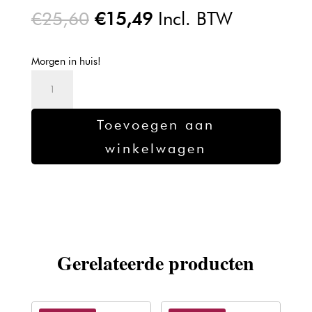
Oorspronkelijke
Huidige
€
25,60
€
15,49
Incl. BTW
prijs
prijs
was:
is:
Morgen in huis!
€25,60.
€15,49.
Wella
Color
Touch
Toevoegen aan
Relights
winkelwagen
/03
60ml
aantal
Gerelateerde producten