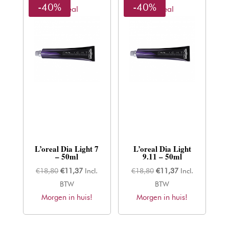
-40%
-40%
L'oreal
L'oreal
L’oreal Dia Light 7
L’oreal Dia Light
– 50ml
9.11 – 50ml
Oorspronkelijke
Huidige
Oorspronkelijke
Huidige
€
18,80
€
11,37
Incl.
€
18,80
€
11,37
Incl.
prijs
prijs
prijs
prijs
BTW
BTW
Morgen in huis!
was:
is:
Morgen in huis!
was:
is:
€18,80.
€11,37.
€18,80.
€11,37.