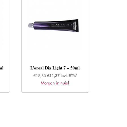
ml
L’oreal Dia Light 7 – 50ml
Oorspronkelijke
Huidige
€
18,80
€
11,37
Incl. BTW
Morgen in huis!
prijs
prijs
was:
is:
€18,80.
€11,37.