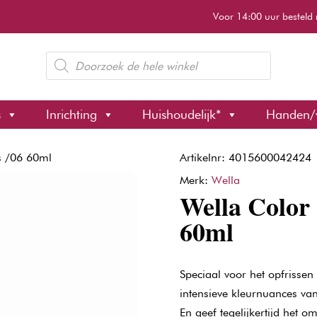
Voor 14:00 uur besteld 
Producten
zoeken
s
Inrichting
Huishoudelijk*
Handen/
s /06 60ml
Artikelnr: 4015600042424
Merk:
Wella
Wella Color 
60ml
Speciaal voor het opfrissen 
intensieve kleurnuances va
En geef tegelijkertijd het 