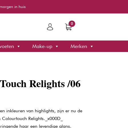
morgen in huis
0
voeten
Make-up
Merken
Touch Relights /06
en inkleuren van highlights, zijn er nu de
n Colourtouch Relights._x000D_
omringende haar een levendige glans.