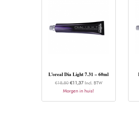
L’oreal Dia Light 7.31 – 60ml
Oorspronkelijke
Huidige
€
18,80
€
11,37
Incl. BTW
Morgen in huis!
prijs
prijs
was:
is:
€18,80.
€11,37.