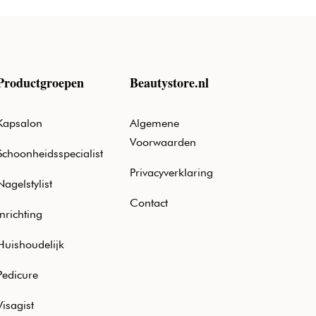
Productgroepen
Beautystore.nl
Kapsalon
Algemene
Voorwaarden
Schoonheidsspecialist
Privacyverklaring
Nagelstylist
Contact
Inrichting
Huishoudelijk
Pedicure
Visagist