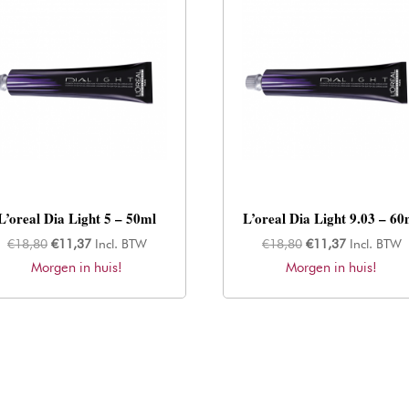
L’oreal Dia Light 5 – 50ml
L’oreal Dia Light 9.03 – 60
Oorspronkelijke
Huidige
Oorspronkelijke
Huidige
€
18,80
€
11,37
Incl. BTW
€
18,80
€
11,37
Incl. BTW
Morgen in huis!
prijs
prijs
Morgen in huis!
prijs
prijs
was:
is:
was:
is:
€18,80.
€11,37.
€18,80.
€11,37.