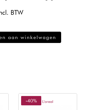
kelijke
uidige
ncl. BTW
ijs
:
15,49.
en aan winkelwagen
-40%
L'oreal