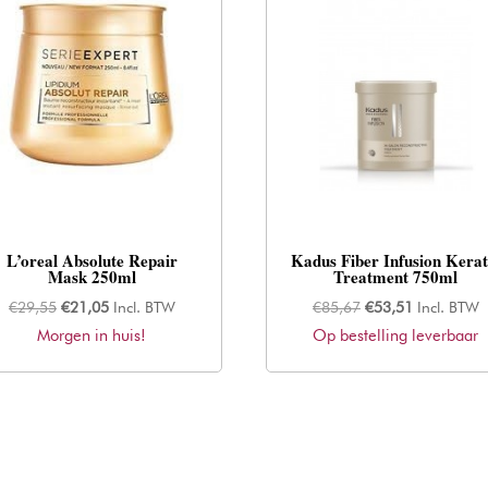
L’oreal Absolute Repair
Kadus Fiber Infusion Kerat
Mask 250ml
Treatment 750ml
Oorspronkelijke
Huidige
Oorspronkelijke
Huidige
€
29,55
€
21,05
Incl. BTW
€
85,67
€
53,51
Incl. BTW
Morgen in huis!
prijs
prijs
Op bestelling leverbaar
prijs
prijs
was:
is:
was:
is:
€29,55.
€21,05.
€85,67.
€53,51.