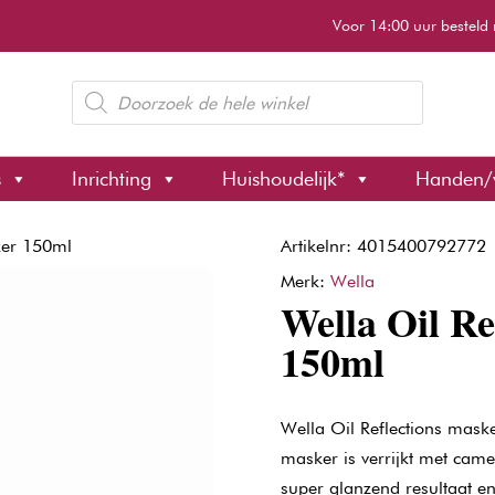
Voor 14:00 uur besteld 
Producten
zoeken
s
Inrichting
Huishoudelijk*
Handen/
ker 150ml
Artikelnr: 4015400792772
Merk:
Wella
Wella Oil Re
150ml
Wella Oil Reflections maske
masker is verrijkt met camel
super glanzend resultaat en