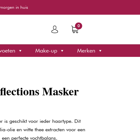
morgen in huis
0
voeten
Make-up
Merken
flections Masker
r is geschikt voor ieder haartype. Dit
ia-olie en witte thee extracten voor een
 een perfecte vochtbalans.