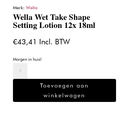
Merk:
Wella
Wella Wet Take Shape
Setting Lotion 12x 18ml
€
43,41
Incl. BTW
Morgen in huis!
Wella
Wet
Take
Toevoegen aan
Shape
winkelwagen
Setting
Lotion
12x
18ml
aantal