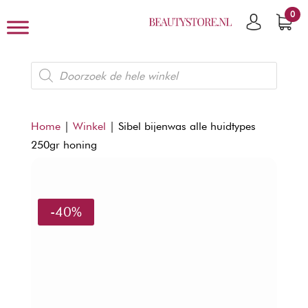
0
Producten
zoeken
Home
|
Winkel
|
Sibel bijenwas alle huidtypes
250gr honing
-40%