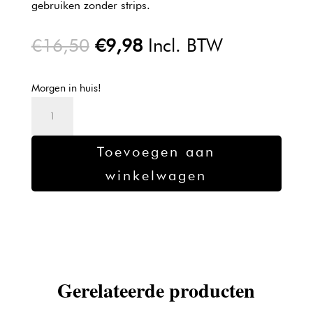
gebruiken zonder strips.
Oorspronkelijke
Huidige
€
16,50
€
9,98
Incl. BTW
prijs
prijs
was:
is:
Morgen in huis!
€16,50.
€9,98.
Sibel
bijenwas
alle
Toevoegen aan
huidtypes
winkelwagen
250gr
honing
aantal
Gerelateerde producten