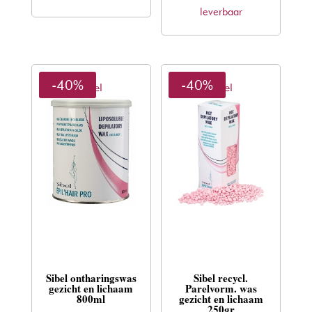
€39,30.
€23,78.
leverbaar
€12,50.
€7,56.
-40%
-40%
Sibel
Sibel
Sibel ontharingswas
Sibel recycl.
gezicht en lichaam
Parelvorm. was
800ml
gezicht en lichaam
250gr