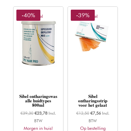
-40%
-39%
Sibel
Sibel
Sibel ontharingswas
Sibel
alle huidtypes
ontharingsstrip
800ml
voor het gelaat
Oorspronkelijke
Huidige
Oorspronkelijke
Huidige
€
39,30
€
23,78
Incl.
€
12,50
€
7,56
Incl.
prijs
prijs
prijs
prijs
BTW
BTW
Morgen in huis!
was:
is:
Op bestelling
was:
is: