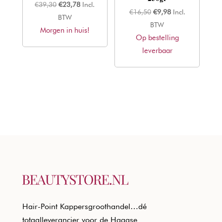
Oorspronkelijke
Huidige
€
39,30
€
23,78
Incl.
Oorspronkelijke
Huidige
€
16,50
€
9,98
Incl.
prijs
prijs
BTW
prijs
prijs
BTW
Morgen in huis!
was:
is:
Op bestelling
was:
is:
€39,30.
€23,78.
leverbaar
€16,50.
€9,98.
Hair-Point Kappersgroothandel…dé
totaalleverancier voor de Haagse