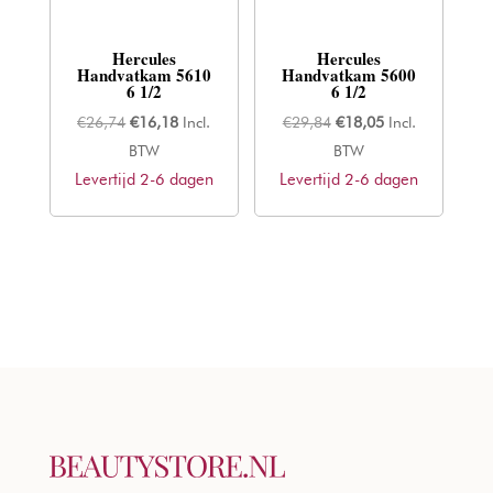
Hercules
Hercules
Handvatkam 5610
Handvatkam 5600
6 1/2
6 1/2
Oorspronkelijke
Huidige
Oorspronkelijke
Huidige
€
26,74
€
16,18
Incl.
€
29,84
€
18,05
Incl.
prijs
prijs
prijs
prijs
BTW
BTW
Levertijd 2-6 dagen
was:
is:
Levertijd 2-6 dagen
was:
is:
€26,74.
€16,18.
€29,84.
€18,05.