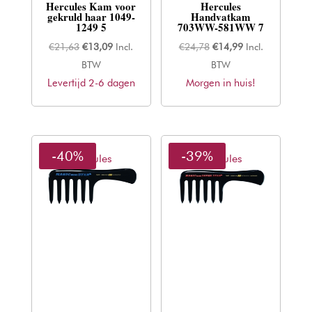
Hercules Kam voor
Hercules
gekruld haar 1049-
Handvatkam
1249 5
703WW-581WW 7
Oorspronkelijke
Huidige
Oorspronkelijke
Huidige
€
21,63
€
13,09
Incl.
€
24,78
€
14,99
Incl.
prijs
prijs
prijs
prijs
BTW
BTW
Levertijd 2-6 dagen
was:
is:
Morgen in huis!
was:
is:
€21,63.
€13,09.
€24,78.
€14,99.
-40%
-39%
Hercules
Hercules