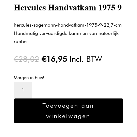
Hercules Handvatkam 1975 9
hercules-sagemann-handvatkam-1975-9-22,7-cm
Handmatig vervaardigde kammen van natuurlijk
rubber
Oorspronkelijke
Huidige
€
28,02
€
16,95
Incl. BTW
prijs
prijs
was:
is:
Morgen in huis!
€28,02.
€16,95.
Hercules
Handvatkam
1975
Toevoegen aan
9
winkelwagen
aantal