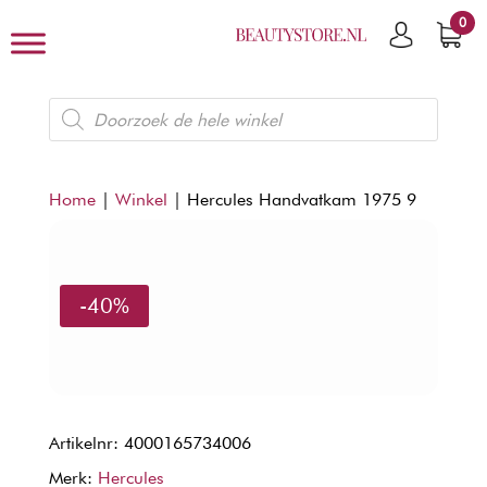
0
Producten
zoeken
Home
|
Winkel
|
Hercules Handvatkam 1975 9
-40%
Artikelnr: 4000165734006
Merk:
Hercules