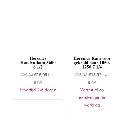
Hercules
Hercules Kam voor
Handvatkam 5600
gekruld haar 1050-
6 1/2
1250 7 1/4
Oorspronkelijke
Huidige
Oorspronkelijke
Huidige
€
29,84
€
18,05
Incl.
€
25,33
€
15,32
Incl.
prijs
prijs
prijs
prijs
BTW
BTW
Levertijd 2-6 dagen
was:
is:
Verstuurd op
was:
is:
€29,84.
€18,05.
eerstvolgende
€25,33.
€15,32.
werkdag