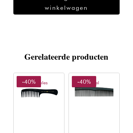
6
winkelwagen
1/2
aantal
Gerelateerde producten
-40%
-40%
Hercules
Sibel