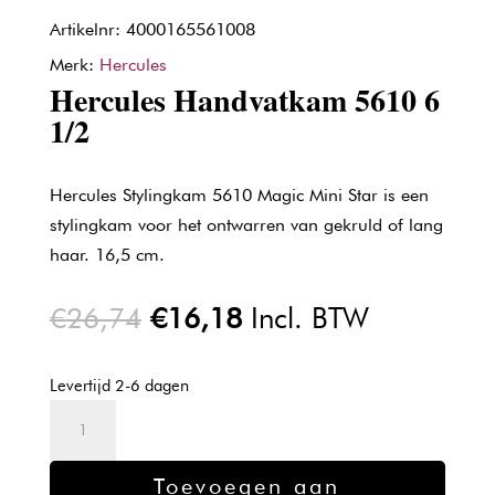
Artikelnr: 4000165561008
Merk:
Hercules
Hercules Handvatkam 5610 6
1/2
Hercules Stylingkam 5610 Magic Mini Star is een
stylingkam voor het ontwarren van gekruld of lang
haar. 16,5 cm.
Oorspronkelijke
Huidige
€
26,74
€
16,18
Incl. BTW
prijs
prijs
was:
is:
Levertijd 2-6 dagen
€26,74.
€16,18.
Hercules
Handvatkam
5610
Toevoegen aan