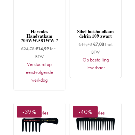
Hercules
Sibel huishoudkam
Handvatkam
delrin 109 zwart
703WW-581WW 7
Oorspronkelijke
Huidige
€
11,70
€
7,08
Incl.
Oorspronkelijke
Huidige
€
24,78
€
14,99
Incl.
prijs
prijs
BTW
prijs
prijs
BTW
Op bestelling
was:
is:
Verstuurd op
was:
is:
leverbaar
€11,70.
€7,08.
eerstvolgende
€24,78.
€14,99.
werkdag
-39%
-40%
Hercules
Hercules