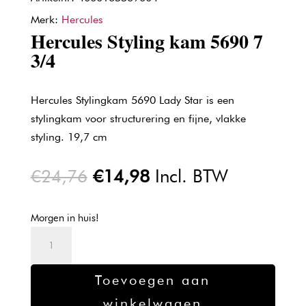
Merk:
Hercules
Hercules Styling kam 5690 7
3/4
Hercules Stylingkam 5690 Lady Star is een
stylingkam voor structurering en fijne, vlakke
styling. 19,7 cm
Oorspronkelijke
Huidige
€
24,76
€
14,98
Incl. BTW
prijs
prijs
was:
is:
Morgen in huis!
€24,76.
€14,98.
Hercules
Styling
kam
Toevoegen aan
5690
winkelwagen