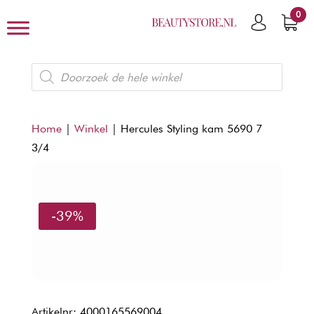
0
Producten
zoeken
Home
|
Winkel
|
Hercules Styling kam 5690 7
3/4
-39%
Artikelnr: 4000165569004