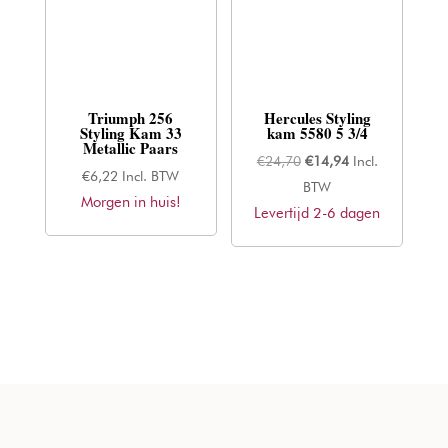
Triumph 256
Hercules Styling
Styling Kam 33
kam 5580 5 3/4
Metallic Paars
Oorspronkelijke
Huidige
€
24,70
€
14,94
Incl.
€
6,22
Incl. BTW
prijs
prijs
BTW
Morgen in huis!
Levertijd 2-6 dagen
was:
is:
€24,70.
€14,94.