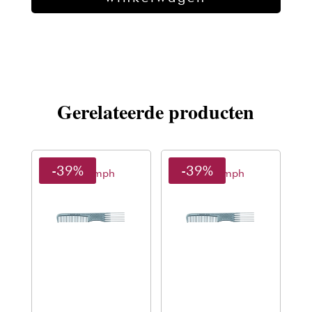
7
3/4
aantal
Gerelateerde producten
-39%
-39%
Thriumph
Thriumph