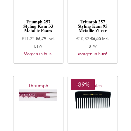
Triumph 257
Triumph 257
Styling Kam 33
Styling Kam 95
Metallic Paars
Metallic Zilver
Oorspronkelijke
Huidige
Oorspronkelijke
Huidige
€
11,22
€
6,79
Incl.
€
10,82
€
6,55
Incl.
prijs
prijs
prijs
prijs
BTW
BTW
Morgen in huis!
was:
is:
Morgen in huis!
was:
is:
€11,22.
€6,79.
€10,82.
€6,55.
-39%
Thriumph
Hercules