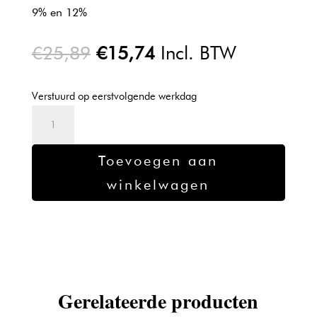
9% en 12%
Oorspronkelijke
Huidige
€
25,89
€
15,74
Incl. BTW
prijs
prijs
was:
is:
Verstuurd op eerstvolgende werkdag
€25,89.
€15,74.
Kadus
9%
Professional
Toevoegen aan
Akt.
winkelwagen
30Vol
1L
aantal
Gerelateerde producten