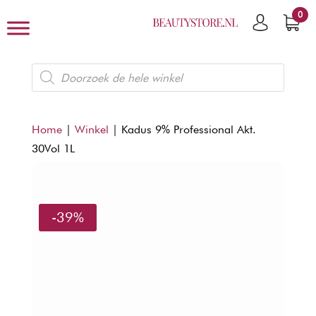
0
Producten
zoeken
Home
|
Winkel
|
Kadus 9% Professional Akt.
30Vol 1L
-39%