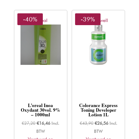
-40%
-39%
L'oreal
Goldwell
L’oreal Inoa
Colorance Express
Oxydant 30vol. 9%
Toning Developer
– 1000ml
Lotion 1L
Oorspronkelijke
Huidige
Oorspronkelijke
Huidige
€
27,20
€
16,46
Incl.
€
43,90
€
26,56
Incl.
prijs
prijs
prijs
prijs
BTW
BTW