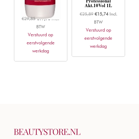
Royal – Oil
Professional
Developer 3% –
Akt.10Vol 1L
1000ml
Oorspronkelijke
Huidige
€
25,89
€
15,74
Incl.
Oorspronkelijke
Huidige
€
29,85
€
19,90
Incl.
prijs
prijs
BTW
prijs
prijs
BTW
Verstuurd op
was:
is:
Verstuurd op
was:
is:
eerstvolgende
€25,89.
€15,74.
eerstvolgende
€29,85.
€19,90.
werkdag
werkdag