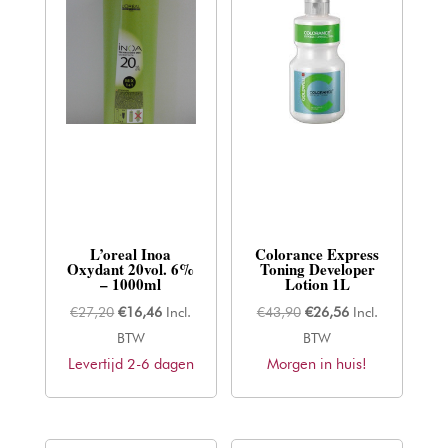
L’oreal Inoa
Colorance Express
Oxydant 20vol. 6%
Toning Developer
– 1000ml
Lotion 1L
Oorspronkelijke
Huidige
Oorspronkelijke
Huidige
€
27,20
€
16,46
Incl.
€
43,90
€
26,56
Incl.
prijs
prijs
prijs
prijs
BTW
BTW
Levertijd 2-6 dagen
was:
is:
Morgen in huis!
was:
is:
€27,20.
€16,46.
€43,90.
€26,56.