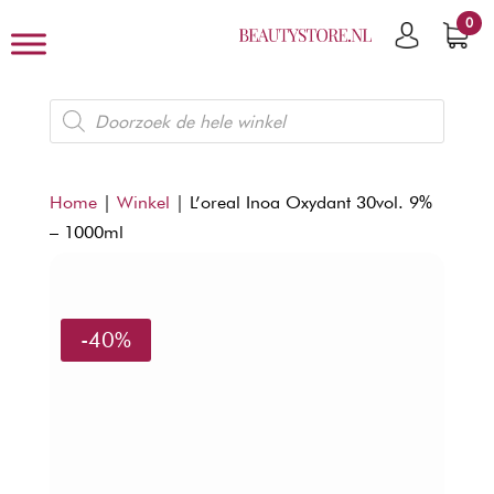
0
Producten
zoeken
Home
|
Winkel
|
L’oreal Inoa Oxydant 30vol. 9%
– 1000ml
-40%