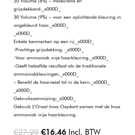
20 Volume (6%) – inkleurend en
grijsdekkend._x000D_
30 Volume (9%) – voor een oplichtende kleuring in
ongekleurd haar._x000D_
_x000D_
Enkele kenmerken op een rij:_x000D_
-Prachtige grijsdekking. _x000D_
-Voor ammoniak vrije haarkleuring._x000D_
-Geeft hetzelfde resultaat als de traditionele
ammoniakkleuringen._x000D_
– Bereikt de haarvezel tot in de kern._x000D_
_x000D_
Gebruiksaanwijzing:_x000D_
Gebruik L’Oreal Inoa Oxydant samen met de Inoa
ammoniak vrije haarkleuring.
Oorspronkelijke
Huidige
€
27,20
€
16,46
Incl. BTW