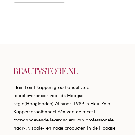
€29,85.
€19,90.
Hair-Point Kappersgroothandel…dé
totaalleverancier voor de Haagse
regio(Haaglanden) Al sinds 1989 is Hair Point
Kappersgroothandel één van de meest
toonaangevende leveranciers van professionele
haar-, visagie- en nagelproducten in de Haagse